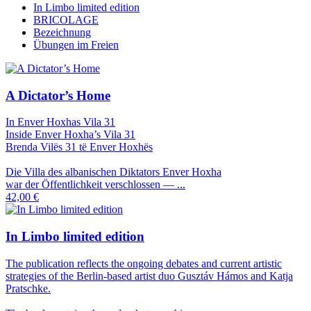
In Limbo limited edition
BRICOLAGE
Bezeichnung
Übungen im Freien
A Dictator’s Home
In Enver Hoxhas Vila 31
Inside Enver Hoxha’s Vila 31
Brenda Vilës 31 të Enver Hoxhës
Die Villa des albanischen Diktators Enver Hoxha
war der Öffentlichkeit verschlossen — ...
42,00 €
In Limbo limited edition
The publication reflects the ongoing debates and current artistic
strategies of the Berlin-based artist duo Gusztáv Hámos and Katja
Pratschke.