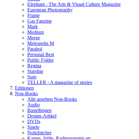
Elephant - The Arts & Visual Culture Magazine
European Photography
Frame
Gas Fanzine
Mark
Medium
Merge
Metropolis M
Parabol
Personal Best
Public Folder
Regina
Starship
Sum
TELLER - A magazine of stories
Editionen
Non-Books
Alle ansehen Non-Books
Audio
Bastelbögen
Design-Artikel
DVDs
Spiele
Notizbücher
Karten, Stifte, Radiergummis etc.