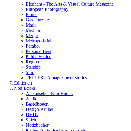
Elephant - The Arts & Visual Culture Magazine
European Photography
Frame
Gas Fanzine
Mark
Medium
Merge
Metropolis M
Parabol
Personal Best
Public Folder
Regina
Starship
Sum
TELLER - A magazine of stories
Editionen
Non-Books
Alle ansehen Non-Books
Audio
Bastelbögen
Design-Artikel
DVDs
Spiele
Notizbücher
Karten, Stifte, Radiergummis etc.