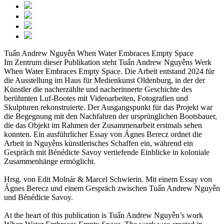
Tuấn Andrew Nguyễn
When Water Embraces Empty Space
Im Zentrum dieser Publikation steht Tuấn Andrew Nguyễns Werk
When Water Embraces Empty Space. Die Arbeit entstand 2024 für
die Ausstellung im Haus für Medienkunst Oldenburg, in der der
Künstler die nacherzählte und nacherinnerte Geschichte des
berühmten Luf-Bootes mit Videoarbeiten, Fotografien und
Skulpturen rekonstruierte. Der Ausgangspunkt für das Projekt war
die Begegnung mit den Nachfahren der ursprünglichen Bootsbauer,
die das Objekt im Rahmen der Zusammenarbeit erstmals sehen
konnten. Ein ausführlicher Essay von Ágnes Berecz ordnet die
Arbeit in Nguyễns künstlerisches Schaffen ein, während ein
Gespräch mit Bénédicte Savoy vertiefende Einblicke in koloniale
Zusammenhänge ermöglicht.
Hrsg. von Edit Molnár & Marcel Schwierin. Mit einem Essay von
Ágnes Berecz und einem Gespräch zwischen Tuấn Andrew Nguyễn
und Bénédicte Savoy.
At the heart of this publication is Tuấn Andrew Nguyễn’s work