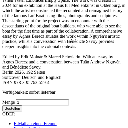
When Water Embraces Empty Space. The work was created in
2024 for an exhibition at the Haus für Medienkunst in Oldenburg, in
which the artist reconstructed the recounted and reimagined history
of the famous Luf Boat using films, photographs and sculptures.
The starting point for the project was an encounter with the
descendants of the original boat builders, who were able to see the
boat for the first time as part of the collaboration. A comprehensive
essay by Ágnes Berecz situates the work within Nguyễn’s artistic
practice, whilst a conversation with Bénédicte Savoy provides
deeper insights into the colonial contexts.
Edited by Edit Molnár & Marcel Schwierin. With an essay by
Ágnes Berecz and a conversation between Tuấn Andrew Nguyễn
and Bénédicte Savoy.
Berlin 2026, 192 Seiten
Softcover, Deutsch und Englisch
ISBN 978-3-95763-559-4
Verfügbarkeit:
sofort lieferbar
Menge
Bestellen
ODER
E-Mail an einen Freund