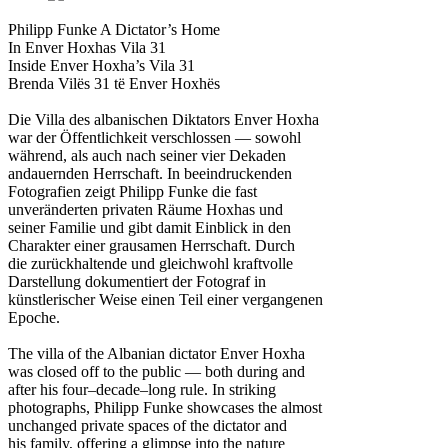
Philipp Funke
A Dictator’s Home
In Enver Hoxhas Vila 31
Inside Enver Hoxha’s Vila 31
Brenda Vilës 31 të Enver Hoxhës
Die Villa des albanischen Diktators Enver Hoxha
war der Öffentlichkeit verschlossen — sowohl
während, als auch nach seiner vier Dekaden
andauernden Herrschaft. In beeindruckenden
Fotografien zeigt Philipp Funke die fast
unveränderten privaten Räume Hoxhas und
seiner Familie und gibt damit Einblick in den
Charakter einer grausamen Herrschaft. Durch
die zurückhaltende und gleichwohl kraftvolle
Darstellung dokumentiert der Fotograf in
künstlerischer Weise einen Teil einer vergangenen
Epoche.
The villa of the Albanian dictator Enver Hoxha
was closed off to the public — both during and
after his four–decade–long rule. In striking
photographs, Philipp Funke showcases the almost
unchanged private spaces of the dictator and
his family, offering a glimpse into the nature