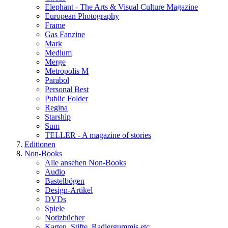
Elephant - The Arts & Visual Culture Magazine
European Photography
Frame
Gas Fanzine
Mark
Medium
Merge
Metropolis M
Parabol
Personal Best
Public Folder
Regina
Starship
Sum
TELLER - A magazine of stories
Editionen
Non-Books
Alle ansehen Non-Books
Audio
Bastelbögen
Design-Artikel
DVDs
Spiele
Notizbücher
Karten, Stifte, Radiergummis etc.