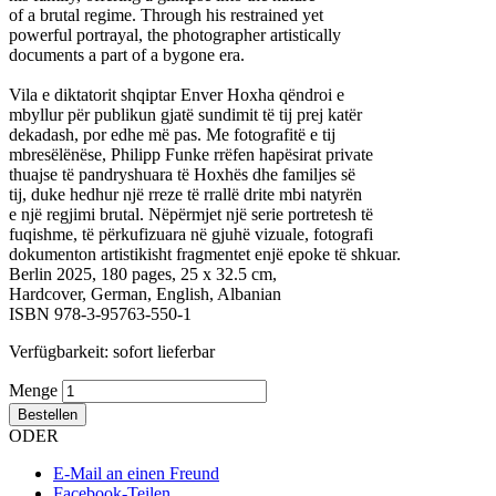
of a brutal regime. Through his restrained yet
powerful portrayal, the photographer artistically
documents a part of a bygone era.
Vila e diktatorit shqiptar Enver Hoxha qëndroi e
mbyllur për publikun gjatë sundimit të tij prej katër
dekadash, por edhe më pas. Me fotografitë e tij
mbresëlënëse, Philipp Funke rrëfen hapësirat private
thuajse të pandryshuara të Hoxhës dhe familjes së
tij, duke hedhur një rreze të rrallë drite mbi natyrën
e një regjimi brutal. Nëpërmjet një serie portretesh të
fuqishme, të përkufizuara në gjuhë vizuale, fotografi
dokumenton artistikisht fragmentet enjë epoke të shkuar.
Berlin 2025, 180 pages, 25 x 32.5 cm,
Hardcover, German, English, Albanian
ISBN 978-3-95763-550-1
Verfügbarkeit:
sofort lieferbar
Menge
Bestellen
ODER
E-Mail an einen Freund
Facebook-Teilen