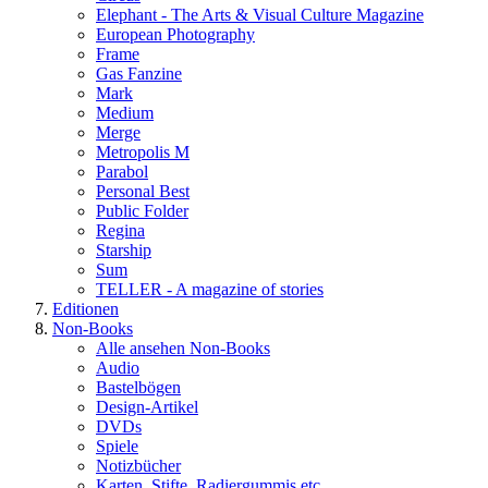
Elephant - The Arts & Visual Culture Magazine
European Photography
Frame
Gas Fanzine
Mark
Medium
Merge
Metropolis M
Parabol
Personal Best
Public Folder
Regina
Starship
Sum
TELLER - A magazine of stories
Editionen
Non-Books
Alle ansehen Non-Books
Audio
Bastelbögen
Design-Artikel
DVDs
Spiele
Notizbücher
Karten, Stifte, Radiergummis etc.