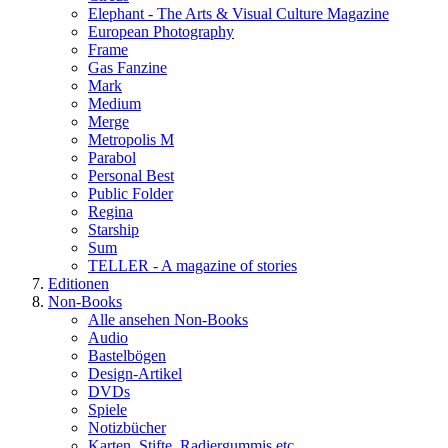
Elephant - The Arts & Visual Culture Magazine
European Photography
Frame
Gas Fanzine
Mark
Medium
Merge
Metropolis M
Parabol
Personal Best
Public Folder
Regina
Starship
Sum
TELLER - A magazine of stories
Editionen
Non-Books
Alle ansehen Non-Books
Audio
Bastelbögen
Design-Artikel
DVDs
Spiele
Notizbücher
Karten, Stifte, Radiergummis etc.