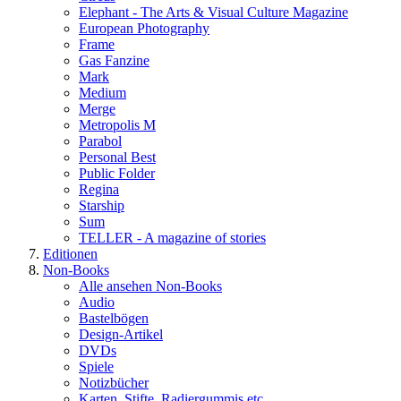
Elephant - The Arts & Visual Culture Magazine
European Photography
Frame
Gas Fanzine
Mark
Medium
Merge
Metropolis M
Parabol
Personal Best
Public Folder
Regina
Starship
Sum
TELLER - A magazine of stories
Editionen
Non-Books
Alle ansehen Non-Books
Audio
Bastelbögen
Design-Artikel
DVDs
Spiele
Notizbücher
Karten, Stifte, Radiergummis etc.