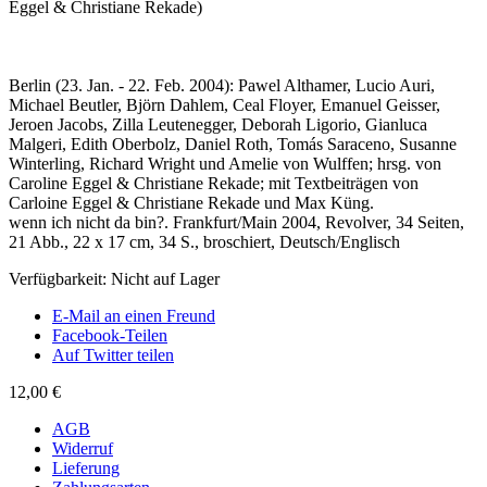
Eggel & Christiane Rekade)
Berlin (23. Jan. - 22. Feb. 2004): Pawel Althamer, Lucio Auri,
Michael Beutler, Björn Dahlem, Ceal Floyer, Emanuel Geisser,
Jeroen Jacobs, Zilla Leutenegger, Deborah Ligorio, Gianluca
Malgeri, Edith Oberbolz, Daniel Roth, Tomás Saraceno, Susanne
Winterling, Richard Wright und Amelie von Wulffen; hrsg. von
Caroline Eggel & Christiane Rekade; mit Textbeiträgen von
Carloine Eggel & Christiane Rekade und Max Küng.
wenn ich nicht da bin?. Frankfurt/Main 2004, Revolver, 34 Seiten,
21 Abb., 22 x 17 cm, 34 S., broschiert, Deutsch/Englisch
Verfügbarkeit:
Nicht auf Lager
E-Mail an einen Freund
Facebook-Teilen
Auf Twitter teilen
12,00 €
AGB
Widerruf
Lieferung