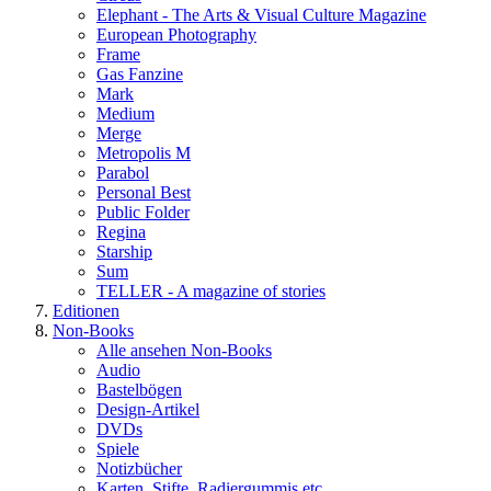
Elephant - The Arts & Visual Culture Magazine
European Photography
Frame
Gas Fanzine
Mark
Medium
Merge
Metropolis M
Parabol
Personal Best
Public Folder
Regina
Starship
Sum
TELLER - A magazine of stories
Editionen
Non-Books
Alle ansehen Non-Books
Audio
Bastelbögen
Design-Artikel
DVDs
Spiele
Notizbücher
Karten, Stifte, Radiergummis etc.