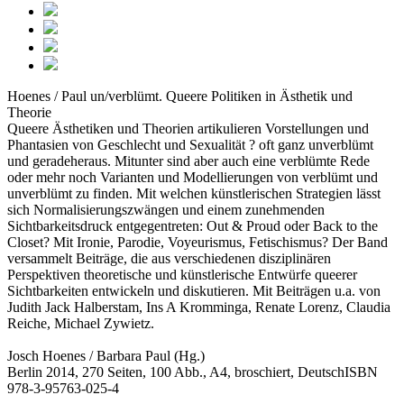
Hoenes / Paul
un/verblümt. Queere Politiken in Ästhetik und
Theorie
Queere Ästhetiken und Theorien artikulieren Vorstellungen und
Phantasien von Geschlecht und Sexualität ? oft ganz unverblümt
und geradeheraus. Mitunter sind aber auch eine verblümte Rede
oder mehr noch Varianten und Modellierungen von verblümt und
unverblümt zu finden. Mit welchen künstlerischen Strategien lässt
sich Normalisierungszwängen und einem zunehmenden
Sichtbarkeitsdruck entgegentreten: Out & Proud oder Back to the
Closet? Mit Ironie, Parodie, Voyeurismus, Fetischismus? Der Band
versammelt Beiträge, die aus verschiedenen disziplinären
Perspektiven theoretische und künstlerische Entwürfe queerer
Sichtbarkeiten entwickeln und diskutieren. Mit Beiträgen u.a. von
Judith Jack Halberstam, Ins A Kromminga, Renate Lorenz, Claudia
Reiche, Michael Zywietz.
Josch Hoenes / Barbara Paul (Hg.)
Berlin 2014, 270 Seiten, 100 Abb., A4, broschiert, DeutschISBN
978-3-95763-025-4