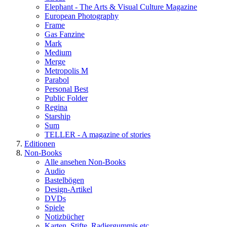
Elephant - The Arts & Visual Culture Magazine
European Photography
Frame
Gas Fanzine
Mark
Medium
Merge
Metropolis M
Parabol
Personal Best
Public Folder
Regina
Starship
Sum
TELLER - A magazine of stories
Editionen
Non-Books
Alle ansehen Non-Books
Audio
Bastelbögen
Design-Artikel
DVDs
Spiele
Notizbücher
Karten, Stifte, Radiergummis etc.