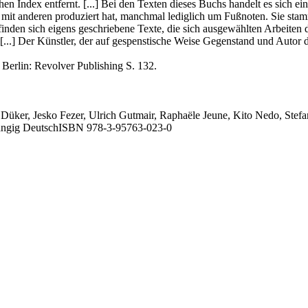
hen Index entfernt. [...] Bei den Texten dieses Buchs handelt es sich 
r mit anderen produziert hat, manchmal lediglich um Fußnoten. Sie st
inden sich eigens geschriebene Texte, die sich ausgewählten Arbeiten d
..] Der Künstler, der auf gespenstische Weise Gegenstand und Autor dies
 Berlin: Revolver Publishing S. 132.
üker, Jesko Fezer, Ulrich Gutmair, Raphaële Jeune, Kito Nedo, Stefani
orrangig DeutschISBN 978-3-95763-023-0