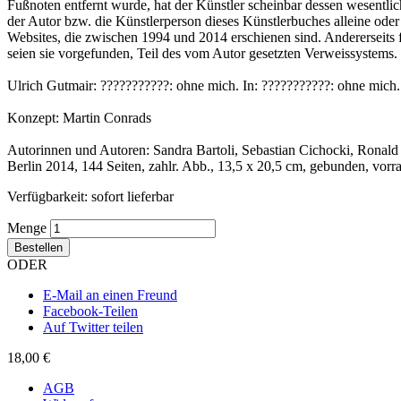
Fußnoten entfernt wurde, hat der Künstler scheinbar dessen wesentlic
der Autor bzw. die Künstlerperson dieses Künstlerbuches alleine ode
Websites, die zwischen 1994 und 2014 erschienen sind. Andererseits f
seien sie vorgefunden, Teil des vom Autor gesetzten Verweissystems. [.
Ulrich Gutmair: ???????????: ohne mich. In: ???????????: ohne mich.
Konzept: Martin Conrads
Autorinnen und Autoren: Sandra Bartoli, Sebastian Cichocki, Ronald D
Berlin 2014, 144 Seiten, zahlr. Abb., 13,5 x 20,5 cm, gebunden, v
Verfügbarkeit:
sofort lieferbar
Menge
Bestellen
ODER
E-Mail an einen Freund
Facebook-Teilen
Auf Twitter teilen
18,00 €
AGB