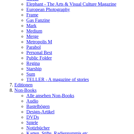
Elephant - The Arts & Visual Culture Magazine
European Photography
Frame
Gas Fanzine
Mark
Medium
Merge
Metropolis M
Parabol
Personal Best
Public Folder
Regina
Starship
Sum
TELLER - A magazine of stories
Editionen
Non-Books
Alle ansehen Non-Books
Audio
Bastelbögen
Design-Artikel
DVDs
Spiele
Notizbücher
Karten, Stifte, Radiergummis etc.