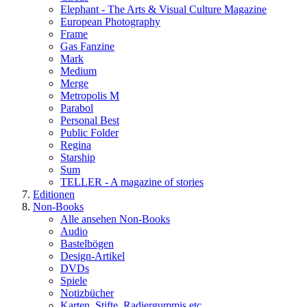
Elephant - The Arts & Visual Culture Magazine
European Photography
Frame
Gas Fanzine
Mark
Medium
Merge
Metropolis M
Parabol
Personal Best
Public Folder
Regina
Starship
Sum
TELLER - A magazine of stories
Editionen
Non-Books
Alle ansehen Non-Books
Audio
Bastelbögen
Design-Artikel
DVDs
Spiele
Notizbücher
Karten, Stifte, Radiergummis etc.