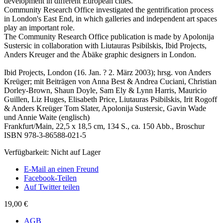
development in different European cities.
Community Research Office investigated the gentrification process
in London's East End, in which galleries and independent art spaces
play an important role.
The Community Research Office publication is made by Apolonija
Sustersic in collaboration with Liutauras Psibilskis, Ibid Projects,
Anders Kreuger and the Åbäke graphic designers in London.
Ibid Projects, London (16. Jan. ? 2. März 2003); hrsg. von Anders
Kreüger; mit Beiträgen von Anna Best & Andrea Cuciani, Christian
Dorley-Brown, Shaun Doyle, Sam Ely & Lynn Harris, Mauricio
Guillen, Liz Huges, Elisabeth Price, Liutauras Psibilskis, Irit Rogoff
& Anders Kreüger Tom Slater, Apolonija Sustersic, Gavin Wade
und Annie Waite (englisch)
Frankfurt/Main, 22,5 x 18,5 cm, 134 S., ca. 150 Abb., Broschur
ISBN 978-3-86588-021-5
Verfügbarkeit:
Nicht auf Lager
E-Mail an einen Freund
Facebook-Teilen
Auf Twitter teilen
19,00 €
AGB