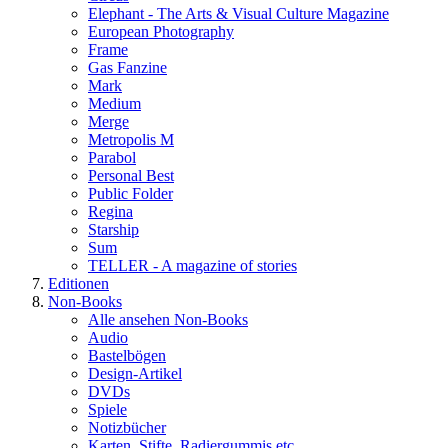
Elephant - The Arts & Visual Culture Magazine
European Photography
Frame
Gas Fanzine
Mark
Medium
Merge
Metropolis M
Parabol
Personal Best
Public Folder
Regina
Starship
Sum
TELLER - A magazine of stories
Editionen
Non-Books
Alle ansehen Non-Books
Audio
Bastelbögen
Design-Artikel
DVDs
Spiele
Notizbücher
Karten, Stifte, Radiergummis etc.