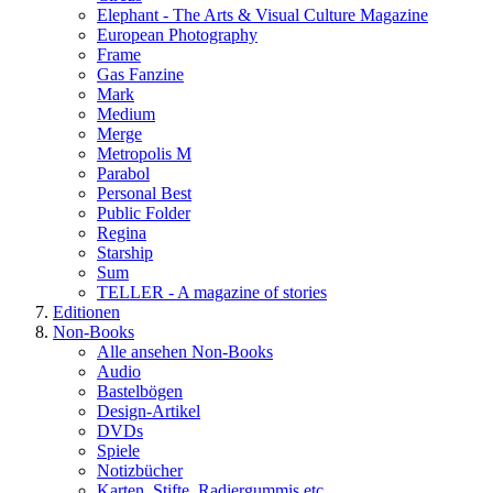
Elephant - The Arts & Visual Culture Magazine
European Photography
Frame
Gas Fanzine
Mark
Medium
Merge
Metropolis M
Parabol
Personal Best
Public Folder
Regina
Starship
Sum
TELLER - A magazine of stories
Editionen
Non-Books
Alle ansehen Non-Books
Audio
Bastelbögen
Design-Artikel
DVDs
Spiele
Notizbücher
Karten, Stifte, Radiergummis etc.