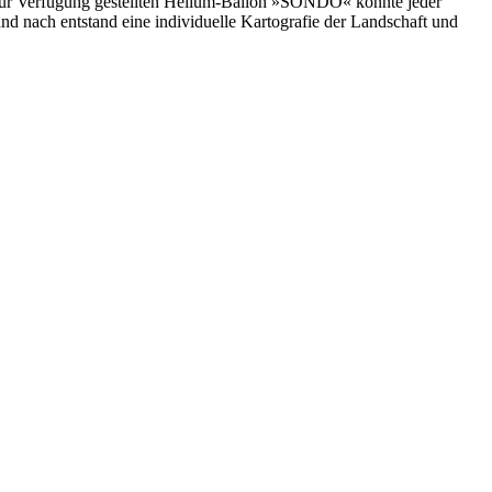
m zur Verfügung gestellten Helium-Ballon »SONDO« konnte jeder
 nach entstand eine individuelle Kartografie der Landschaft und