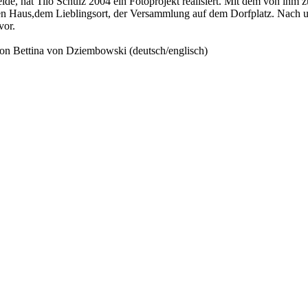
de, hat Tilo Schulz 2004 ein Fotoprojekt realisiert. Mit dem von ih
n Haus,dem Lieblingsort, der Versammlung auf dem Dorfplatz. Nach und
vor.
on Bettina von Dziembowski (deutsch/englisch)