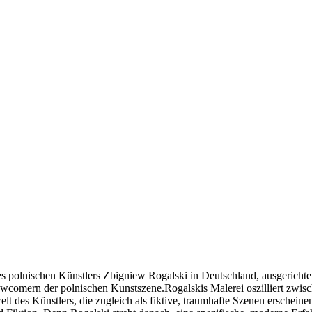
g des polnischen Künstlers Zbigniew Rogalski in Deutschland, ausgerich
comern der polnischen Kunstszene.Rogalskis Malerei oszilliert zwische
lt des Künstlers, die zugleich als fiktive, traumhafte Szenen erschein