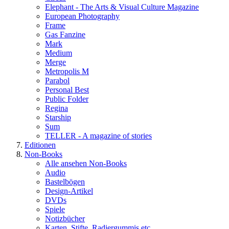
Elephant - The Arts & Visual Culture Magazine
European Photography
Frame
Gas Fanzine
Mark
Medium
Merge
Metropolis M
Parabol
Personal Best
Public Folder
Regina
Starship
Sum
TELLER - A magazine of stories
Editionen
Non-Books
Alle ansehen Non-Books
Audio
Bastelbögen
Design-Artikel
DVDs
Spiele
Notizbücher
Karten, Stifte, Radiergummis etc.