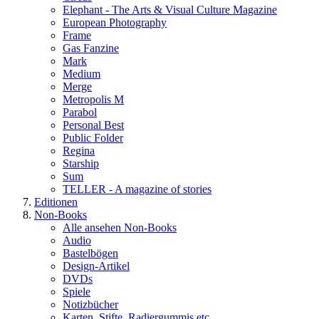
Elephant - The Arts & Visual Culture Magazine
European Photography
Frame
Gas Fanzine
Mark
Medium
Merge
Metropolis M
Parabol
Personal Best
Public Folder
Regina
Starship
Sum
TELLER - A magazine of stories
Editionen
Non-Books
Alle ansehen Non-Books
Audio
Bastelbögen
Design-Artikel
DVDs
Spiele
Notizbücher
Karten, Stifte, Radiergummis etc.