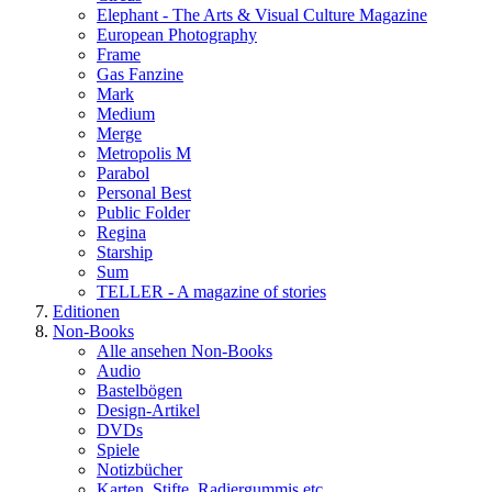
Elephant - The Arts & Visual Culture Magazine
European Photography
Frame
Gas Fanzine
Mark
Medium
Merge
Metropolis M
Parabol
Personal Best
Public Folder
Regina
Starship
Sum
TELLER - A magazine of stories
Editionen
Non-Books
Alle ansehen Non-Books
Audio
Bastelbögen
Design-Artikel
DVDs
Spiele
Notizbücher
Karten, Stifte, Radiergummis etc.