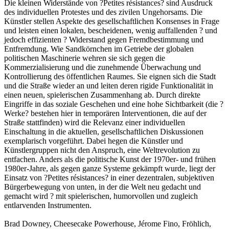
Die kleinen Widerstände von ?Petites résistances? sind Ausdruck
des individuellen Protestes und des zivilen Ungehorsams. Die
Künstler stellen Aspekte des gesellschaftlichen Konsenses in Frage
und leisten einen lokalen, bescheidenen, wenig auffallenden ? und
jedoch effizienten ? Widerstand gegen Fremdbestimmung und
Entfremdung. Wie Sandkörnchen im Getriebe der globalen
politischen Maschinerie wehren sie sich gegen die
Kommerzialisierung und die zunehmende Überwachung und
Kontrollierung des öffentlichen Raumes. Sie eignen sich die Stadt
und die Straße wieder an und leiten deren rigide Funktionalität in
einen neuen, spielerischen Zusammenhang ab. Durch direkte
Eingriffe in das soziale Geschehen und eine hohe Sichtbarkeit (die ?
Werke? bestehen hier in temporären Interventionen, die auf der
Straße stattfinden) wird die Relevanz einer individuellen
Einschaltung in die aktuellen, gesellschaftlichen Diskussionen
exemplarisch vorgeführt. Dabei hegen die Künstler und
Künstlergruppen nicht den Anspruch, eine Weltrevolution zu
entfachen. Anders als die politische Kunst der 1970er- und frühen
1980er-Jahre, als gegen ganze Systeme gekämpft wurde, liegt der
Einsatz von ?Petites résistances? in einer dezentralen, subjektiven
Bürgerbewegung von unten, in der die Welt neu gedacht und
gemacht wird ? mit spielerischen, humorvollen und zugleich
entlarvenden Instrumenten.
Brad Downey, Cheesecake Powerhouse, Jérome Fino, Fröhlich,