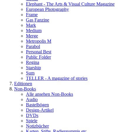
Elephant - The Arts & Visual Culture Magazine
European Photography
Frame
Gas Fanzine
Mark
Medium
Merge
Metropolis M
Parabol
Personal Best
Public Folder
Regina
Starship
Sum
TELLER - A magazine of stories
Editionen
Non-Books
Alle ansehen Non-Books
Audio
Bastelbögen
Design-Artikel
DVDs
Spiele
Notizbücher
Karten, Stifte, Radiergummis etc.