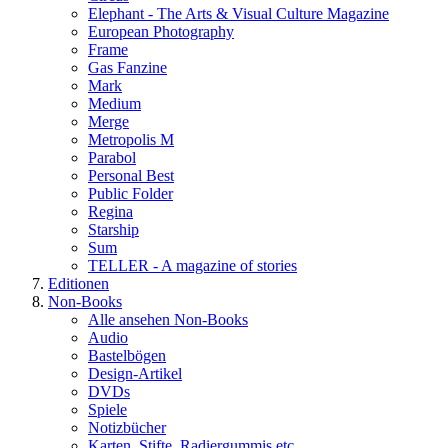
Elephant - The Arts & Visual Culture Magazine
European Photography
Frame
Gas Fanzine
Mark
Medium
Merge
Metropolis M
Parabol
Personal Best
Public Folder
Regina
Starship
Sum
TELLER - A magazine of stories
Editionen
Non-Books
Alle ansehen Non-Books
Audio
Bastelbögen
Design-Artikel
DVDs
Spiele
Notizbücher
Karten, Stifte, Radiergummis etc.