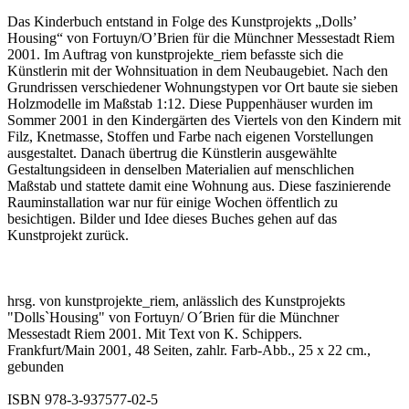
Das Kinderbuch entstand in Folge des Kunstprojekts „Dolls’
Housing“ von Fortuyn/O’Brien für die Münchner Messestadt Riem
2001. Im Auftrag von kunstprojekte_riem befasste sich die
Künstlerin mit der Wohnsituation in dem Neubaugebiet. Nach den
Grundrissen verschiedener Wohnungstypen vor Ort baute sie sieben
Holzmodelle im Maßstab 1:12. Diese Puppenhäuser wurden im
Sommer 2001 in den Kindergärten des Viertels von den Kindern mit
Filz, Knetmasse, Stoffen und Farbe nach eigenen Vorstellungen
ausgestaltet. Danach übertrug die Künstlerin ausgewählte
Gestaltungsideen in denselben Materialien auf menschlichen
Maßstab und stattete damit eine Wohnung aus. Diese faszinierende
Rauminstallation war nur für einige Wochen öffentlich zu
besichtigen. Bilder und Idee dieses Buches gehen auf das
Kunstprojekt zurück.
hrsg. von kunstprojekte_riem, anlässlich des Kunstprojekts
"Dolls`Housing" von Fortuyn/ O´Brien für die Münchner
Messestadt Riem 2001. Mit Text von K. Schippers.
Frankfurt/Main 2001, 48 Seiten, zahlr. Farb-Abb., 25 x 22 cm.,
gebunden
ISBN 978-3-937577-02-5