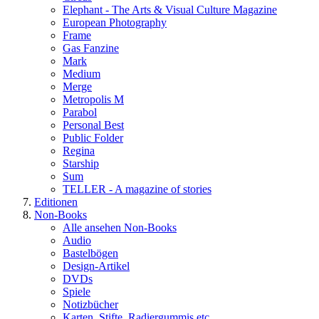
Elephant - The Arts & Visual Culture Magazine
European Photography
Frame
Gas Fanzine
Mark
Medium
Merge
Metropolis M
Parabol
Personal Best
Public Folder
Regina
Starship
Sum
TELLER - A magazine of stories
Editionen
Non-Books
Alle ansehen Non-Books
Audio
Bastelbögen
Design-Artikel
DVDs
Spiele
Notizbücher
Karten, Stifte, Radiergummis etc.