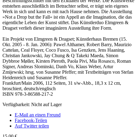
Beschriftungsschilder mit den Eckdaten der Werke. Die Kunstwerke
entstehen ausschließlich im Betrachter selbst, er trägt sein eigenes
Werk in sich und kann es mit nach Hause nehmen. Die Ausstellung
»Not a Drop but the Fall« ist ein Appell an die Imagination, die das
eigentliche Leben der Kunst stiftet. Das Künstlerduo Elmgreen &
Dragset verlieh dieser imaginären Ausstellung ihre Form.
Ein Projekt von Elmgreen & Dragset; Künstlerhaus Bremen (15.
Okt. 2005 - 8. Jan. 2006): Pawel Althamer, Robert Barry, Maurizio
Cattelan, Ceal Floyer, Coco Fusco, Isa Genzken, Jens Haaning,
Christian Jankowski, Jay Chung & Q Takeki Maeda, Simon
Dybbroe Møller, Kirsten Pieroth, Paola Pivi, Mia Rosasco, Roman
Signer, Andreas Slominski, Danh Vo, Klaus Weber, Artur
Zmijewski; hrsg. von Susanne Pfeffer; mit Textbeiträgen von Stefan
Heidenreich und Susanne Pfeffer.
Frankfurt/Main 2006, 112 Seiten, 31 s/w-Abb., 18,3 x 12 cm,
broschiert, deutsch/englisch
ISBN 978-3-86588-217-2
Verfügbarkeit:
Nicht auf Lager
E-Mail an einen Freund
Facebook-Teilen
Auf Twitter teilen
15,00 €