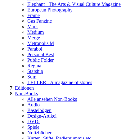
Elephant - The Arts & Visual Culture Magazine
European Photography
Frame
Gas Fanzine
Mark
Medium
Merge
Metropolis M
Parabol
Personal Best
Public Folder
Regina
Starship
Sum
TELLER - A magazine of stories
Editionen
Non-Books
Alle ansehen Non-Books
Audio
Bastelbögen
Design-Artikel
DVDs
Spiele
Notizbücher
Karten, Stifte, Radiergummis etc.