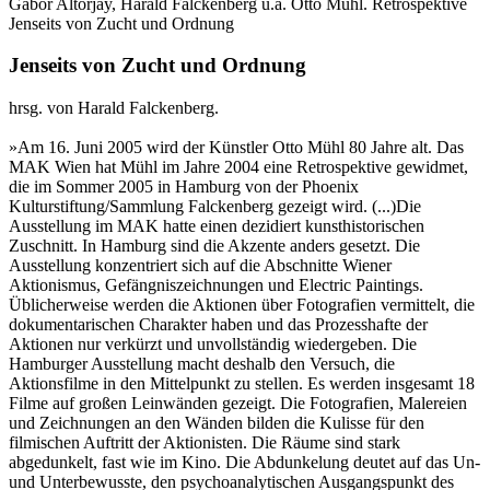
Gabor Altorjay, Harald Falckenberg u.a.
Otto Mühl. Retrospektive
Jenseits von Zucht und Ordnung
Jenseits von Zucht und Ordnung
hrsg. von Harald Falckenberg.
»Am 16. Juni 2005 wird der Künstler Otto Mühl 80 Jahre alt. Das
MAK Wien hat Mühl im Jahre 2004 eine Retrospektive gewidmet,
die im Sommer 2005 in Hamburg von der Phoenix
Kulturstiftung/Sammlung Falckenberg gezeigt wird. (...)Die
Ausstellung im MAK hatte einen dezidiert kunsthistorischen
Zuschnitt. In Hamburg sind die Akzente anders gesetzt. Die
Ausstellung konzentriert sich auf die Abschnitte Wiener
Aktionismus, Gefängniszeichnungen und Electric Paintings.
Üblicherweise werden die Aktionen über Fotografien vermittelt, die
dokumentarischen Charakter haben und das Prozesshafte der
Aktionen nur verkürzt und unvollständig wiedergeben. Die
Hamburger Ausstellung macht deshalb den Versuch, die
Aktionsfilme in den Mittelpunkt zu stellen. Es werden insgesamt 18
Filme auf großen Leinwänden gezeigt. Die Fotografien, Malereien
und Zeichnungen an den Wänden bilden die Kulisse für den
filmischen Auftritt der Aktionisten. Die Räume sind stark
abgedunkelt, fast wie im Kino. Die Abdunkelung deutet auf das Un-
und Unterbewusste, den psychoanalytischen Ausgangspunkt des