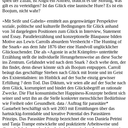
spielt der Zufall, ist Angst ein Antrieb, braucht es die Störung, was
gilt es zu verteidigen? Ist das Glück eine launische Hure? Es ist ein
Boojum, nicht wahr?
»Mit Seife und Gabeln« ermittelt aus gegenwärtiger Perspektive
soziale, politische und kulturelle Bedingungen für Glück anhand
von 34 dargelegten Positionen zum Glück in Interview, Statement
und Essay. Parallelerzählung und konzeptionelle Blaupause bilden
Motive aus Lewis Carrolls absurdem Versbericht »The Hunting of
the Snark« aus dem Jahr 1876 über eine Handvoll unglücklicher
Glücksuchender. Die als »Agonie in acht Krämpfen« untertitelte
Erzählung stellt die individuelle Herangehensweise an diese Suche
ins Zentrum. Gefahndet wird nach dem Snark ? doch wehe dem, der
ihn findet, denn dieser könnte sich als Boojum entpuppen. Carroll
beäugt das geschäftige Streben nach Glück mit Ironie und im Geist
des Existentialisten: im Hinblick auf der Suche einzig gewisser
Erfüllung ? dem Tod. Das Diktum, wir seien alle auf der Suche nach
dem Glück, korrumpiert und bindet den Glücksbegriff an rationale
Zwecke. Die Flut konsumistischer Happiness-Konzepte bedient sich
seiner und setzt ihn an die Stelle konkreter menschlicher Bedürfnisse
wie Freiheit oder Gesundheit. data / Auftrag für parasitäre*
Gastarbeit beschäftigt sich seit 2003 mit Ermittlungen über das
hartnäckig-formidable und kreative Potential des Parasitären
Prinzips. Das Parasitäre Prinzip bezeichnet die von Daniela Petrini
und Tanja Trampe entwickelte und praktizierte Arbeitsweise und