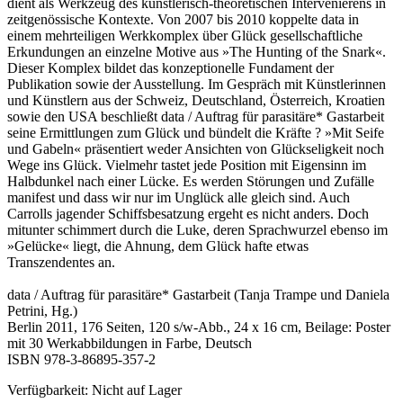
dient als Werkzeug des künstlerisch-theoretischen Intervenierens in
zeitgenössische Kontexte. Von 2007 bis 2010 koppelte data in
einem mehrteiligen Werkkomplex über Glück gesellschaftliche
Erkundungen an einzelne Motive aus »The Hunting of the Snark«.
Dieser Komplex bildet das konzeptionelle Fundament der
Publikation sowie der Ausstellung. Im Gespräch mit Künstlerinnen
und Künstlern aus der Schweiz, Deutschland, Österreich, Kroatien
sowie den USA beschließt data / Auftrag für parasitäre* Gastarbeit
seine Ermittlungen zum Glück und bündelt die Kräfte ? »Mit Seife
und Gabeln« präsentiert weder Ansichten von Glückseligkeit noch
Wege ins Glück. Vielmehr tastet jede Position mit Eigensinn im
Halbdunkel nach einer Lücke. Es werden Störungen und Zufälle
manifest und dass wir nur im Unglück alle gleich sind. Auch
Carrolls jagender Schiffsbesatzung ergeht es nicht anders. Doch
mitunter schimmert durch die Luke, deren Sprachwurzel ebenso im
»Gelücke« liegt, die Ahnung, dem Glück hafte etwas
Transzendentes an.
data / Auftrag für parasitäre* Gastarbeit (Tanja Trampe und Daniela
Petrini, Hg.)
Berlin 2011, 176 Seiten, 120 s/w-Abb., 24 x 16 cm, Beilage: Poster
mit 30 Werkabbildungen in Farbe, Deutsch
ISBN 978-3-86895-357-2
Verfügbarkeit:
Nicht auf Lager