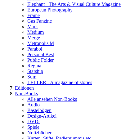
Elephant - The Arts & Visual Culture Magazine
European Photography
Frame
Gas Fanzine
Mark
Medium
Merge
Metropolis M
Parabol
Personal Best
Public Folder
Regina
Starship
Sum
TELLER - A magazine of stories
Editionen
Non-Books
Alle ansehen Non-Books
Audio
Bastelbögen
Design-Artikel
DVDs
Spiele
Notizbücher
Karten, Stifte, Radiergummis etc.