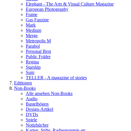
Elephant - The Arts & Visual Culture Magazine
European Photography
Frame
Gas Fanzine
Mark
Medium
Merge
Metropolis M
Parabol
Personal Best
Public Folder
Regina
Starship
Sum
TELLER - A magazine of stories
Editionen
Non-Books
Alle ansehen Non-Books
Audio
Bastelbögen
Design-Artikel
DVDs
Spiele
Notizbücher
Karten, Stifte, Radiergummis etc.