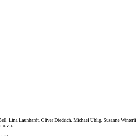
Bell, Lina Launhardt, Oliver Diedrich, Michael Uhlig, Susanne Winter
 u.v.a.