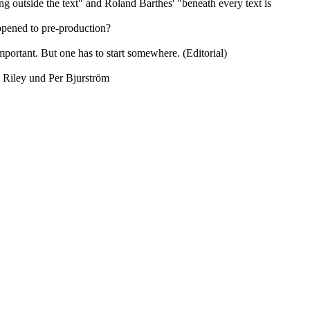
ng outside the text" and Roland Barthes' "beneath every text is
ppened to pre-production?
mportant. But one has to start somewhere. (Editorial)
 Riley und Per Bjurström