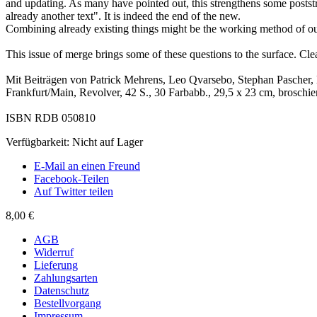
and updating. As many have pointed out, this strengthens some poststru
already another text". It is indeed the end of the new.
Combining already existing things might be the working method of o
This issue of merge brings some of these questions to the surface. Cle
Mit Beiträgen von Patrick Mehrens, Leo Qvarsebo, Stephan Pascher,
Frankfurt/Main, Revolver, 42 S., 30 Farbabb., 29,5 x 23 cm, broschier
ISBN RDB 050810
Verfügbarkeit:
Nicht auf Lager
E-Mail an einen Freund
Facebook-Teilen
Auf Twitter teilen
8,00 €
AGB
Widerruf
Lieferung
Zahlungsarten
Datenschutz
Bestellvorgang
Impressum