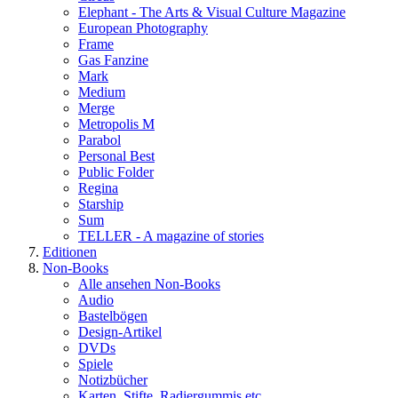
Elephant - The Arts & Visual Culture Magazine
European Photography
Frame
Gas Fanzine
Mark
Medium
Merge
Metropolis M
Parabol
Personal Best
Public Folder
Regina
Starship
Sum
TELLER - A magazine of stories
Editionen
Non-Books
Alle ansehen Non-Books
Audio
Bastelbögen
Design-Artikel
DVDs
Spiele
Notizbücher
Karten, Stifte, Radiergummis etc.