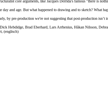
cturalist core arguments, like Jacques Derrida's famous "there is nothi
ur day and age. But what happened to drawing and to sketch? What ha
arly, by pre-production we're not suggesting that post-production isn’t i
 Dick Hebdidge, Brad Eberhard, Lars Arrhenius, Håkan Nilsson, Debra
t, (englisch)