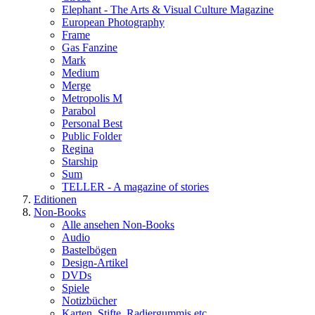
Elephant - The Arts & Visual Culture Magazine
European Photography
Frame
Gas Fanzine
Mark
Medium
Merge
Metropolis M
Parabol
Personal Best
Public Folder
Regina
Starship
Sum
TELLER - A magazine of stories
Editionen
Non-Books
Alle ansehen Non-Books
Audio
Bastelbögen
Design-Artikel
DVDs
Spiele
Notizbücher
Karten, Stifte, Radiergummis etc.