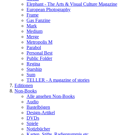
Elephant - The Arts & Visual Culture Magazine
European Photography
Frame
Gas Fanzine
Mark
Medium
Merge
Metropolis M
Parabol
Personal Best
Public Folder
Regina
Starship
Sum
TELLER - A magazine of stories
Editionen
Non-Books
Alle ansehen Non-Books
Audio
Bastelbögen
Design-Artikel
DVDs
Spiele
Notizbücher
Karten, Stifte, Radiergummis etc.