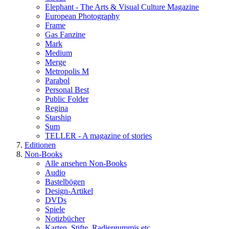
Elephant - The Arts & Visual Culture Magazine
European Photography
Frame
Gas Fanzine
Mark
Medium
Merge
Metropolis M
Parabol
Personal Best
Public Folder
Regina
Starship
Sum
TELLER - A magazine of stories
Editionen
Non-Books
Alle ansehen Non-Books
Audio
Bastelbögen
Design-Artikel
DVDs
Spiele
Notizbücher
Karten, Stifte, Radiergummis etc.