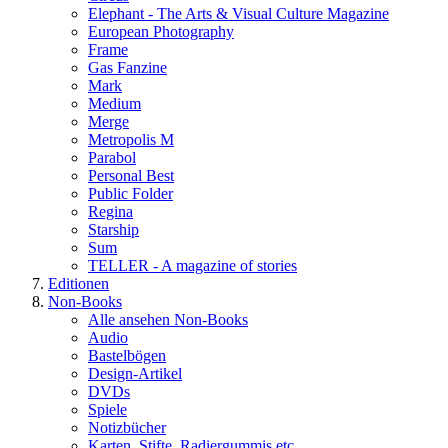
Elephant - The Arts & Visual Culture Magazine
European Photography
Frame
Gas Fanzine
Mark
Medium
Merge
Metropolis M
Parabol
Personal Best
Public Folder
Regina
Starship
Sum
TELLER - A magazine of stories
Editionen
Non-Books
Alle ansehen Non-Books
Audio
Bastelbögen
Design-Artikel
DVDs
Spiele
Notizbücher
Karten, Stifte, Radiergummis etc.