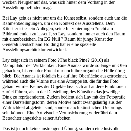
wecken Neugier auf das, was sich hinter dem Vorhang in der
Ausstellung befinden mag.
Bei Lay geht es nicht nur um die Kunst selbst, sondern auch um die
Rahmenbedingungen, um den Kontext des Ausstellens. Dem
Künstler ist es ein Anliegen, seine Inszenierungen ?nicht am
Bildrand enden zu lassen?, so Lay, sondern immer auch den Raum
mit einzubeziehen. Im EG Null ? Raum für junge Kunst der
Generali Deutschland Holding hat er eine spezielle
Ausstellungsarchitektur entwickelt.
Lay zeigt sich in seinem Foto ?The black Pine? (2010) als
Manipulator der Wirklichkeit. Eine Ananas wurde so lange im Ofen
gebacken, bis von der Frucht nur noch ihre organische Hülle übrig
blieb. Die Ananas ist folglich bis auf ihre Oberfläche ausgetrocknet,
während auch die Vitrine nur eine Attrappe ist, die für das Foto
gebaut wurde. Keines der Objekte lässt sich auf andere Funktionen
zurückführen, als in der Darstellung des Künstlers das jeweilige
Ding zu repräsentieren. Zudem bedient sich Lay mit der Fotografie
einer Darstellungsform, deren Motive nicht zwangsläufig aus der
Wirklichkeit abgeleitet sind, sondern auch künstlichen Ursprungs
sein können. Eine Art visuelle Verunsicherung widerfährt dem
Betrachter angesichts seiner Arbeiten.
Das ist jedoch keine anstrengend Übung, sondern eine lustvolle