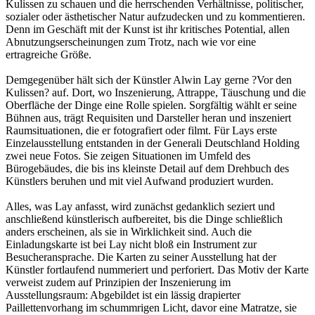
Kulissen zu schauen und die herrschenden Verhältnisse, politischer,
sozialer oder ästhetischer Natur aufzudecken und zu kommentieren.
Denn im Geschäft mit der Kunst ist ihr kritisches Potential, allen
Abnutzungserscheinungen zum Trotz, nach wie vor eine
ertragreiche Größe.
Demgegenüber hält sich der Künstler Alwin Lay gerne ?Vor den
Kulissen? auf. Dort, wo Inszenierung, Attrappe, Täuschung und die
Oberfläche der Dinge eine Rolle spielen. Sorgfältig wählt er seine
Bühnen aus, trägt Requisiten und Darsteller heran und inszeniert
Raumsituationen, die er fotografiert oder filmt. Für Lays erste
Einzelausstellung entstanden in der Generali Deutschland Holding
zwei neue Fotos. Sie zeigen Situationen im Umfeld des
Bürogebäudes, die bis ins kleinste Detail auf dem Drehbuch des
Künstlers beruhen und mit viel Aufwand produziert wurden.
Alles, was Lay anfasst, wird zunächst gedanklich seziert und
anschließend künstlerisch aufbereitet, bis die Dinge schließlich
anders erscheinen, als sie in Wirklichkeit sind. Auch die
Einladungskarte ist bei Lay nicht bloß ein Instrument zur
Besucheransprache. Die Karten zu seiner Ausstellung hat der
Künstler fortlaufend nummeriert und perforiert. Das Motiv der Karte
verweist zudem auf Prinzipien der Inszenierung im
Ausstellungsraum: Abgebildet ist ein lässig drapierter
Paillettenvorhang im schummrigen Licht, davor eine Matratze, sie