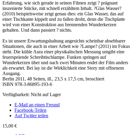
Erfahrung, wie sich gerade in seinen Filmen zeigt ? prägnant
inszenierte Stücke, mit schnell erzähltem Inhalt. ?Glas Wasser?
(2010) beispielsweise zeigt genau dies: ein Glas Wasser, das auf
einer Tischkante kippelt und zu fallen droht, denn die Tischplatte
wird von einer Konstruktion aus brennenden Wunderkerzen
gehalten. Und dann passiert ? nichts.
Es ist unsere Erwartungshaltung angesichts scheinbar absehbarer
Situationen, die auch in einer Arbeit wie ?Lampe? (2011) im Fokus
steht. Die kühle Aura einer physikalischen Messung umgibt eine
feuerspeiende Schreibtischlampe. Funken springen auf
Wunderkerzen über und nach zwei Minuten endet der Film anders
als erwartet. Bei lay ist die Wirklichkeit eine Story mit offnenem
Ausgang.
Berlin 2011, 48 Seiten, ill., 23,5 x 17,5 cm, broschiert
ISBN 978-3-86895-193-6
Verfügbarkeit:
Nicht auf Lager
E-Mail an einen Freund
Facebook-Teilen
Auf Twitter teilen
15,00 €