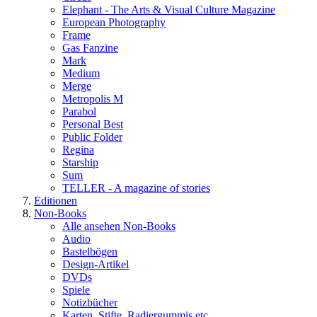
Elephant - The Arts & Visual Culture Magazine
European Photography
Frame
Gas Fanzine
Mark
Medium
Merge
Metropolis M
Parabol
Personal Best
Public Folder
Regina
Starship
Sum
TELLER - A magazine of stories
Editionen
Non-Books
Alle ansehen Non-Books
Audio
Bastelbögen
Design-Artikel
DVDs
Spiele
Notizbücher
Karten, Stifte, Radiergummis etc.