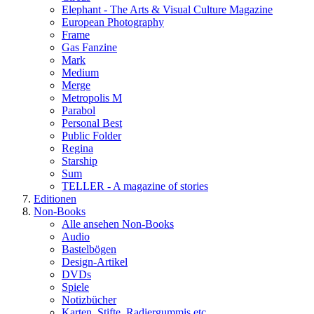
Elephant - The Arts & Visual Culture Magazine
European Photography
Frame
Gas Fanzine
Mark
Medium
Merge
Metropolis M
Parabol
Personal Best
Public Folder
Regina
Starship
Sum
TELLER - A magazine of stories
Editionen
Non-Books
Alle ansehen Non-Books
Audio
Bastelbögen
Design-Artikel
DVDs
Spiele
Notizbücher
Karten, Stifte, Radiergummis etc.