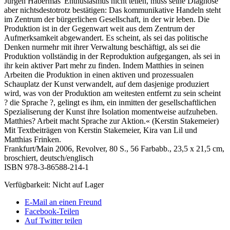
Jürgen Habermas' Enthusiasmus nicht teilen, muss seine Diagnose
aber nichtsdestotrotz bestätigen: Das kommunikative Handeln steht
im Zentrum der bürgerlichen Gesellschaft, in der wir leben. Die
Produktion ist in der Gegenwart weit aus dem Zentrum der
Aufmerksamkeit abgewandert. Es scheint, als sei das politische
Denken nurmehr mit ihrer Verwaltung beschäftigt, als sei die
Produktion vollständig in der Reproduktion aufgegangen, als sei in
ihr kein aktiver Part mehr zu finden. Indem Matthies in seinen
Arbeiten die Produktion in einen aktiven und prozessualen
Schauplatz der Kunst verwandelt, auf dem dasjenige produziert
wird, was von der Produktion am weitesten entfernt zu sein scheint
? die Sprache ?, gelingt es ihm, ein inmitten der gesellschaftlichen
Spezialiserung der Kunst ihre Isolation momentweise aufzuheben.
Matthies? Arbeit macht Sprache zur Aktion.« (Kerstin Stakemeier)
Mit Textbeiträgen von Kerstin Stakemeier, Kira van Lil und
Matthias Frinken.
Frankfurt/Main 2006, Revolver, 80 S., 56 Farbabb., 23,5 x 21,5 cm,
broschiert, deutsch/englisch
ISBN 978-3-86588-214-1
Verfügbarkeit:
Nicht auf Lager
E-Mail an einen Freund
Facebook-Teilen
Auf Twitter teilen