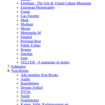
Elephant - The Arts & Visual Culture Magazine
European Photography
Frame
Gas Fanzine
Mark
Medium
Merge
Metropolis M
Parabol
Personal Best
Public Folder
Regina
Starship
Sum
TELLER - A magazine of stories
Editionen
Non-Books
Alle ansehen Non-Books
Audio
Bastelbögen
Design-Artikel
DVDs
Spiele
Notizbücher
Karten, Stifte, Radiergummis etc.