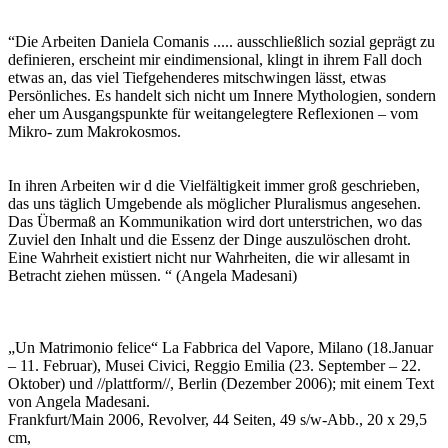
“Die Arbeiten Daniela Comanis ..... ausschließlich sozial geprägt zu
definieren, erscheint mir eindimensional, klingt in ihrem Fall doch
etwas an, das viel Tiefgehenderes mitschwingen lässt, etwas
Persönliches. Es handelt sich nicht um Innere Mythologien, sondern
eher um Ausgangspunkte für weitangelegtere Reflexionen – vom
Mikro- zum Makrokosmos.
In ihren Arbeiten wir d die Vielfältigkeit immer groß geschrieben,
das uns täglich Umgebende als möglicher Pluralismus angesehen.
Das Übermaß an Kommunikation wird dort unterstrichen, wo das
Zuviel den Inhalt und die Essenz der Dinge auszulöschen droht.
Eine Wahrheit existiert nicht nur Wahrheiten, die wir allesamt in
Betracht ziehen müssen. “ (Angela Madesani)
„Un Matrimonio felice“ La Fabbrica del Vapore, Milano (18.Januar
– 11. Februar), Musei Civici, Reggio Emilia (23. September – 22.
Oktober) und //plattform//, Berlin (Dezember 2006); mit einem Text
von Angela Madesani.
Frankfurt/Main 2006, Revolver, 44 Seiten, 49 s/w-Abb., 20 x 29,5
cm,