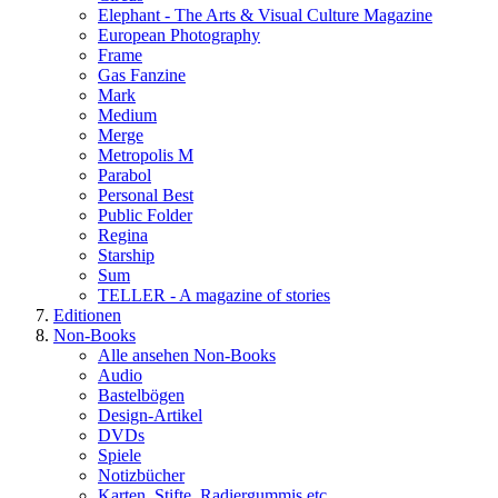
Elephant - The Arts & Visual Culture Magazine
European Photography
Frame
Gas Fanzine
Mark
Medium
Merge
Metropolis M
Parabol
Personal Best
Public Folder
Regina
Starship
Sum
TELLER - A magazine of stories
Editionen
Non-Books
Alle ansehen Non-Books
Audio
Bastelbögen
Design-Artikel
DVDs
Spiele
Notizbücher
Karten, Stifte, Radiergummis etc.