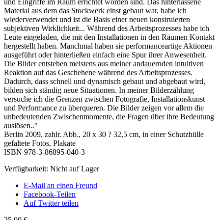
und Eingriffe im Raum errichtet worden sind. Das hinterlassene
Material aus dem das Stockwerk einst gebaut war, habe ich
wiederverwendet und ist die Basis einer neuen konstruierten
subjektiven Wirklichkeit... Während des Arbeitsprozesses habe ich
Leute eingeladen, die mit den Installationen in den Räumen Kontakt
hergestellt haben. Manchmal haben sie performanceartige Aktionen
ausgeführt oder hinterließen einfach eine Spur ihrer Anwesenheit.
Die Bilder entstehen meistens aus meiner andauernden intuitiven
Reaktion auf das Geschehene während des Arbeitsprozesses.
Dadurch, dass schnell und dynamisch gebaut und abgebaut wird,
bilden sich ständig neue Situationen. In meiner Bilderzählung
versuche ich die Grenzen zwischen Fotografie, Installationskunst
und Performance zu überqueren. Die Bilder zeigen vor allem die
unbedeutenden Zwischenmomente, die Fragen über ihre Bedeutung
auslösen.."
Berlin 2009, zahlr. Abb., 20 x 30 ? 32,5 cm, in einer Schutzhülle
gefaltete Fotos, Plakate
ISBN 978-3-86895-040-3
Verfügbarkeit:
Nicht auf Lager
E-Mail an einen Freund
Facebook-Teilen
Auf Twitter teilen
25,00 €