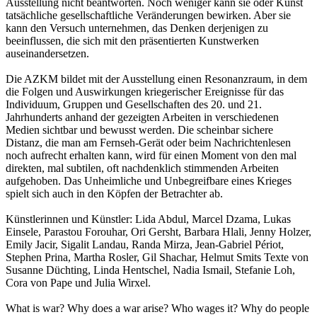
Ausstellung nicht beantworten. Noch weniger kann sie oder Kunst
tatsächliche gesellschaftliche Veränderungen bewirken. Aber sie
kann den Versuch unternehmen, das Denken derjenigen zu
beeinflussen, die sich mit den präsentierten Kunstwerken
auseinandersetzen.
Die AZKM bildet mit der Ausstellung einen Resonanzraum, in dem
die Folgen und Auswirkungen kriegerischer Ereignisse für das
Individuum, Gruppen und Gesellschaften des 20. und 21.
Jahrhunderts anhand der gezeigten Arbeiten in verschiedenen
Medien sichtbar und bewusst werden. Die scheinbar sichere
Distanz, die man am Fernseh-Gerät oder beim Nachrichtenlesen
noch aufrecht erhalten kann, wird für einen Moment von den mal
direkten, mal subtilen, oft nachdenklich stimmenden Arbeiten
aufgehoben. Das Unheimliche und Unbegreifbare eines Krieges
spielt sich auch in den Köpfen der Betrachter ab.
Künstlerinnen und Künstler: Lida Abdul, Marcel Dzama, Lukas
Einsele, Parastou Forouhar, Ori Gersht, Barbara Hlali, Jenny Holzer,
Emily Jacir, Sigalit Landau, Randa Mirza, Jean-Gabriel Périot,
Stephen Prina, Martha Rosler, Gil Shachar, Helmut Smits Texte von
Susanne Düchting, Linda Hentschel, Nadia Ismail, Stefanie Loh,
Cora von Pape und Julia Wirxel.
What is war? Why does a war arise? Who wages it? Why do people