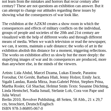
not learn from the mistakes and horrors that recur century after
century? These are not questions an exhibition can answer. But it
can attempt to change our attitudes regarding these issues by
showing what the consequences of war look like.
The exhibtion at the AZKM creates a show room in which the
consequences and effects of military conflicts on the individual,
groups of people and societies of the 20th and 21st century are
visualized with the help of different works and through different
means of media. When we watch television or read the newspaper,
we can, it seems, maintain a safe distance; the works of art in the
exhibition abolish this distance for a moment, triggering reflections.
The works on exhibition affect us slowly but the more deeply: the
stupefying images of war and its consequences are produced, more
than anywhere else, in the minds of the viewers.
Artists: Lida Abdul, Marcel Dzama, Lukas Einsele, Parastou
Forouhar, Ori Gersht, Barbara Hlali, Jenny Holzer, Emily Jacir,
Sigalit Landau, Randa Mirza, Jean-Gabriel Périot, Stephen Prina,
Martha Rosler, Gil Shachar, Helmut Smits Texts: Susanne Düchting,
Linda Hentschel, Nadia Ismail, Stefanie Loh, Cora von Pape und
Julia Wirxel
Berlin 2010, Revolver Publishing, 48 Seiten, 58 Abb., 21 x 29,7
cm, broschiert, Deutsch/Englisch
ISBN 978-3-86895-067-0