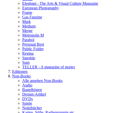
Elephant - The Arts & Visual Culture Magazine
European Photography
Frame
Gas Fanzine
Mark
Medium
Merge
Metropolis M
Parabol
Personal Best
Public Folder
Regina
Starship
Sum
TELLER - A magazine of stories
Editionen
Non-Books
Alle ansehen Non-Books
Audio
Bastelbögen
Design-Artikel
DVDs
Spiele
Notizbücher
Karten, Stifte, Radiergummis etc.