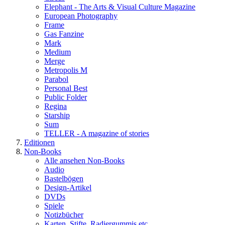
Elephant - The Arts & Visual Culture Magazine
European Photography
Frame
Gas Fanzine
Mark
Medium
Merge
Metropolis M
Parabol
Personal Best
Public Folder
Regina
Starship
Sum
TELLER - A magazine of stories
Editionen
Non-Books
Alle ansehen Non-Books
Audio
Bastelbögen
Design-Artikel
DVDs
Spiele
Notizbücher
Karten, Stifte, Radiergummis etc.