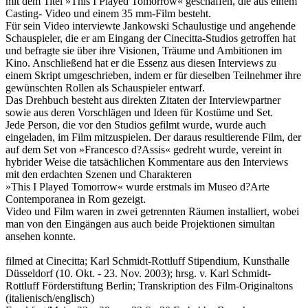
mit dem Titel »This I Played Tomorrow« geschaffen, die aus einem
Casting- Video und einem 35 mm-Film besteht.
Für sein Video interviewte Jankowski Schaulustige und angehende
Schauspieler, die er am Eingang der Cinecitta-Studios getroffen hat
und befragte sie über ihre Visionen, Träume und Ambitionen im
Kino. Anschließend hat er die Essenz aus diesen Interviews zu
einem Skript umgeschrieben, indem er für dieselben Teilnehmer ihre
gewünschten Rollen als Schauspieler entwarf.
Das Drehbuch besteht aus direkten Zitaten der Interviewpartner
sowie aus deren Vorschlägen und Ideen für Kostüme und Set.
Jede Person, die vor den Studios gefilmt wurde, wurde auch
eingeladen, im Film mitzuspielen. Der daraus resultierende Film, der
auf dem Set von »Francesco d?Assis« gedreht wurde, vereint in
hybrider Weise die tatsächlichen Kommentare aus den Interviews
mit den erdachten Szenen und Charakteren
»This I Played Tomorrow« wurde erstmals im Museo d?Arte
Contemporanea in Rom gezeigt.
Video und Film waren in zwei getrennten Räumen installiert, wobei
man von den Eingängen aus auch beide Projektionen simultan
ansehen konnte.
filmed at Cinecitta; Karl Schmidt-Rottluff Stipendium, Kunsthalle
Düsseldorf (10. Okt. - 23. Nov. 2003); hrsg. v. Karl Schmidt-
Rottluff Förderstiftung Berlin; Transkription des Film-Originaltons
(italienisch/englisch)