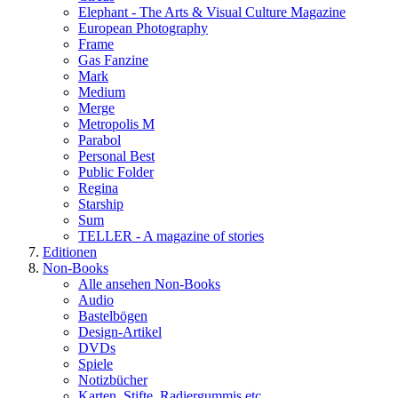
Elephant - The Arts & Visual Culture Magazine
European Photography
Frame
Gas Fanzine
Mark
Medium
Merge
Metropolis M
Parabol
Personal Best
Public Folder
Regina
Starship
Sum
TELLER - A magazine of stories
Editionen
Non-Books
Alle ansehen Non-Books
Audio
Bastelbögen
Design-Artikel
DVDs
Spiele
Notizbücher
Karten, Stifte, Radiergummis etc.