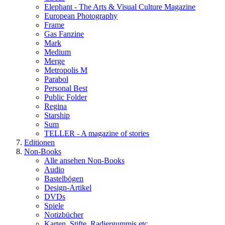
Elephant - The Arts & Visual Culture Magazine
European Photography
Frame
Gas Fanzine
Mark
Medium
Merge
Metropolis M
Parabol
Personal Best
Public Folder
Regina
Starship
Sum
TELLER - A magazine of stories
Editionen
Non-Books
Alle ansehen Non-Books
Audio
Bastelbögen
Design-Artikel
DVDs
Spiele
Notizbücher
Karten, Stifte, Radiergummis etc.