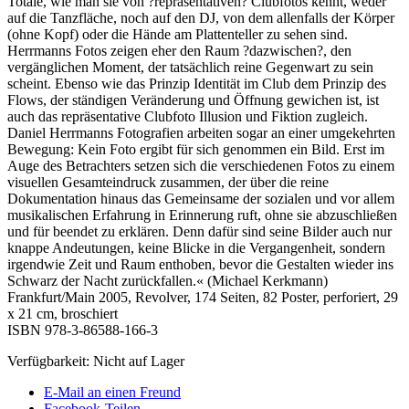
Totale, wie man sie von ?repräsentativen? Clubfotos kennt, weder
auf die Tanzfläche, noch auf den DJ, von dem allenfalls der Körper
(ohne Kopf) oder die Hände am Plattenteller zu sehen sind.
Herrmanns Fotos zeigen eher den Raum ?dazwischen?, den
vergänglichen Moment, der tatsächlich reine Gegenwart zu sein
scheint. Ebenso wie das Prinzip Identität im Club dem Prinzip des
Flows, der ständigen Veränderung und Öffnung gewichen ist, ist
auch das repräsentative Clubfoto Illusion und Fiktion zugleich.
Daniel Herrmanns Fotografien arbeiten sogar an einer umgekehrten
Bewegung: Kein Foto ergibt für sich genommen ein Bild. Erst im
Auge des Betrachters setzen sich die verschiedenen Fotos zu einem
visuellen Gesamteindruck zusammen, der über die reine
Dokumentation hinaus das Gemeinsame der sozialen und vor allem
musikalischen Erfahrung in Erinnerung ruft, ohne sie abzuschließen
und für beendet zu erklären. Denn dafür sind seine Bilder auch nur
knappe Andeutungen, keine Blicke in die Vergangenheit, sondern
irgendwie Zeit und Raum enthoben, bevor die Gestalten wieder ins
Schwarz der Nacht zurückfallen.« (Michael Kerkmann)
Frankfurt/Main 2005, Revolver, 174 Seiten, 82 Poster, perforiert, 29
x 21 cm, broschiert
ISBN 978-3-86588-166-3
Verfügbarkeit:
Nicht auf Lager
E-Mail an einen Freund
Facebook-Teilen