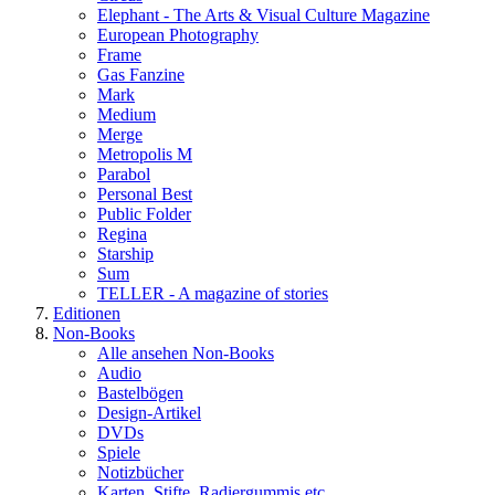
Elephant - The Arts & Visual Culture Magazine
European Photography
Frame
Gas Fanzine
Mark
Medium
Merge
Metropolis M
Parabol
Personal Best
Public Folder
Regina
Starship
Sum
TELLER - A magazine of stories
Editionen
Non-Books
Alle ansehen Non-Books
Audio
Bastelbögen
Design-Artikel
DVDs
Spiele
Notizbücher
Karten, Stifte, Radiergummis etc.