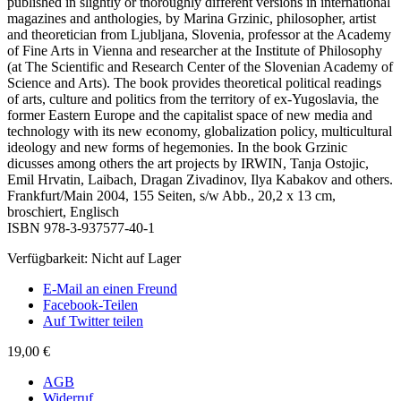
published in slightly or thoroughly different versions in international
magazines and anthologies, by Marina Grzinic, philosopher, artist
and theoretician from Ljubljana, Slovenia, professor at the Academy
of Fine Arts in Vienna and researcher at the Institute of Philosophy
(at The Scientific and Research Center of the Slovenian Academy of
Science and Arts). The book provides theoretical political readings
of arts, culture and politics from the territory of ex-Yugoslavia, the
former Eastern Europe and the capitalist space of new media and
technology with its new economy, globalization policy, multicultural
ideology and new forms of hegemonies. In the book Grzinic
dicusses among others the art projects by IRWIN, Tanja Ostojic,
Emil Hrvatin, Laibach, Dragan Zivadinov, Ilya Kabakov and others.
Frankfurt/Main 2004, 155 Seiten, s/w Abb., 20,2 x 13 cm,
broschiert, Englisch
ISBN 978-3-937577-40-1
Verfügbarkeit:
Nicht auf Lager
E-Mail an einen Freund
Facebook-Teilen
Auf Twitter teilen
19,00 €
AGB
Widerruf