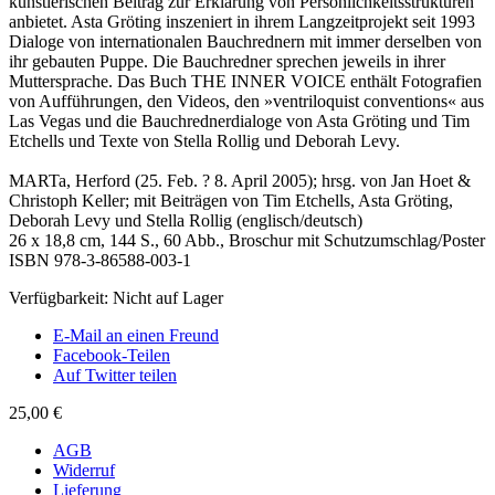
künstlerischen Beitrag zur Erklärung von Persönlichkeitsstrukturen
anbietet. Asta Gröting inszeniert in ihrem Langzeitprojekt seit 1993
Dialoge von internationalen Bauchrednern mit immer derselben von
ihr gebauten Puppe. Die Bauchredner sprechen jeweils in ihrer
Muttersprache. Das Buch THE INNER VOICE enthält Fotografien
von Aufführungen, den Videos, den »ventriloquist conventions« aus
Las Vegas und die Bauchrednerdialoge von Asta Gröting und Tim
Etchells und Texte von Stella Rollig und Deborah Levy.
MARTa, Herford (25. Feb. ? 8. April 2005); hrsg. von Jan Hoet &
Christoph Keller; mit Beiträgen von Tim Etchells, Asta Gröting,
Deborah Levy und Stella Rollig (englisch/deutsch)
26 x 18,8 cm, 144 S., 60 Abb., Broschur mit Schutzumschlag/Poster
ISBN 978-3-86588-003-1
Verfügbarkeit:
Nicht auf Lager
E-Mail an einen Freund
Facebook-Teilen
Auf Twitter teilen
25,00 €
AGB
Widerruf
Lieferung