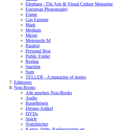
Elephant - The Arts & Visual Culture Magazine
European Photography
Frame
Gas Fanzine
Mark
Medium
Merge
Metropolis M
Parabol
Personal Best
Public Folder
Regina
Starship
Sum
TELLER - A magazine of stories
Editionen
Non-Books
Alle ansehen Non-Books
Audio
Bastelbögen
Design-Artikel
DVDs
Spiele
Notizbücher
Karten, Stifte, Radiergummis etc.