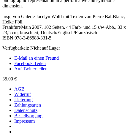
photographic representation in a performative and symbiotic
dimension.
hrsg. von Galerie Jocelyn Wolff mit Texten von Pierre Bal-Blanc,
Heike Föll.
Frankfurt/Main 2007, 102 Seiten, 44 Farb- und 15 s/w-Abb., 33 x
23,5 cm, broschiert, Deutsch/Englisch/Französisch
ISBN 978-3-86588-331-5
Verfügbarkeit:
Nicht auf Lager
E-Mail an einen Freund
Facebook-Teilen
Auf Twitter teilen
35,00 €
AGB
Widerruf
Lieferung
Zahlungsarten
Datenschutz
Bestellvorgang
Impressum