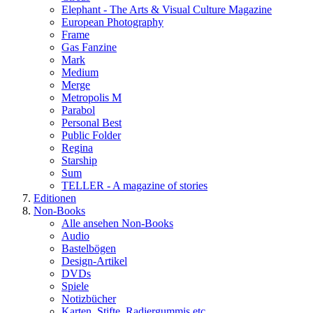
Elephant - The Arts & Visual Culture Magazine
European Photography
Frame
Gas Fanzine
Mark
Medium
Merge
Metropolis M
Parabol
Personal Best
Public Folder
Regina
Starship
Sum
TELLER - A magazine of stories
Editionen
Non-Books
Alle ansehen Non-Books
Audio
Bastelbögen
Design-Artikel
DVDs
Spiele
Notizbücher
Karten, Stifte, Radiergummis etc.