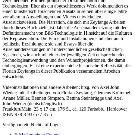
verschiedenen Formen politischer Dokumentation und
Technologien. Eher als ein abgeschlossenes Werk dokumentiert es
einen künstlerisch-forschenden Ansatz in seinen über einige Jahre
vor allem in Ausstellungen und Videos entwickelten
Ausdrucksweisen. Die Narration, die sich mit Zeyfangs Arbeiten
durch dieses Buch zieht, ist dabei die Auseinandersetzung mit der
Definitionsmacht von Bild-Technologie in Hinsicht auf die Kulturen
der Repräsentation. Die Filme und Installationen sind aber auch
politische Erzählungen; sie sind Essays über die
Auseinandersetzungen mit unterschiedlichen gesellschaftlichen
Systemen, wie auch mit einer der jeweiligen Zeit entsprechenden
Technologieanwendung und den Wunschprojektionen, die damit
einhergingen. Es ist eine experimentelle historische Reflexivität, die
Florian Zeyfangs in dieser Publikation versammelten Arbeiten
entwickeln.
Videoinstallationen und andere Arbeiten; hrsg. von Axel John
Wieder; mit Textbeiträgen von Florian Zeyfang, Clemens Krümmel,
Ariane Müller, Bennett Simpson, Bettina Steinbrügge und Axel
John Wieder (deutsch/englisch)
Frankfurt/Main, 23 x 17 cm, 176 S., ca. 120 Farbabb., Hardcover
ISBN 978-3-937577-85-5
Verfügbarkeit:
Nicht auf Lager
E-Mail an einen Freund