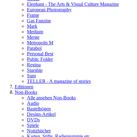
Elephant - The Arts & Visual Culture Magazine
European Photography
Frame
Gas Fanzine
Mark
Medium
Merge
Metropolis M
Parabol
Personal Best
Public Folder
Regina
Starship
Sum
TELLER - A magazine of stories
Editionen
Non-Books
Alle ansehen Non-Books
Audio
Bastelbögen
Design-Artikel
DVDs
Spiele
Notizbücher
Karten, Stifte, Radiergummis etc.