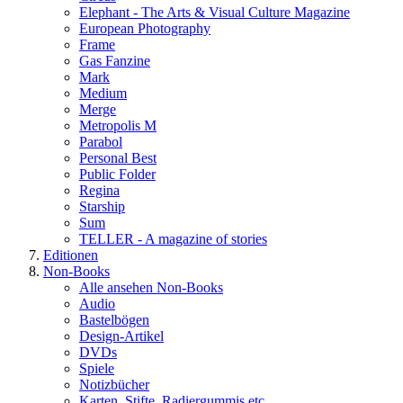
Elephant - The Arts & Visual Culture Magazine
European Photography
Frame
Gas Fanzine
Mark
Medium
Merge
Metropolis M
Parabol
Personal Best
Public Folder
Regina
Starship
Sum
TELLER - A magazine of stories
Editionen
Non-Books
Alle ansehen Non-Books
Audio
Bastelbögen
Design-Artikel
DVDs
Spiele
Notizbücher
Karten, Stifte, Radiergummis etc.