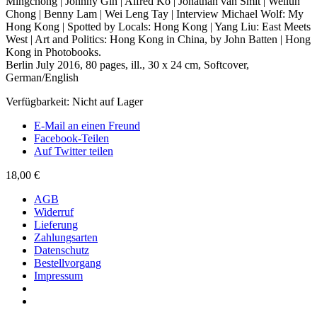
Mingchong | Johnny Gin | Alfred Ko | Jonathan van Smit | Weilun
Chong | Benny Lam | Wei Leng Tay | Interview Michael Wolf: My
Hong Kong | Spotted by Locals: Hong Kong | Yang Liu: East Meets
West | Art and Politics: Hong Kong in China, by John Batten | Hong
Kong in Photobooks.
Berlin July 2016, 80 pages, ill., 30 x 24 cm, Softcover,
German/English
Verfügbarkeit:
Nicht auf Lager
E-Mail an einen Freund
Facebook-Teilen
Auf Twitter teilen
18,00 €
AGB
Widerruf
Lieferung
Zahlungsarten
Datenschutz
Bestellvorgang
Impressum