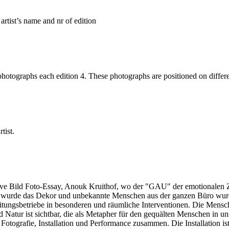
 artist’s name and nr of edition
photographs each edition 4. These photographs are positioned on differe
tist.
iktive Bild Foto-Essay, Anouk Kruithof, wo der "GAU" der emotionalen 
nde wurde das Dekor und unbekannte Menschen aus der ganzen Büro wur
beitungsbetriebe in besonderen und räumliche Interventionen. Die Mens
atur ist sichtbar, die als Metapher für den gequälten Menschen in uns
Fotografie, Installation und Performance zusammen. Die Installation is