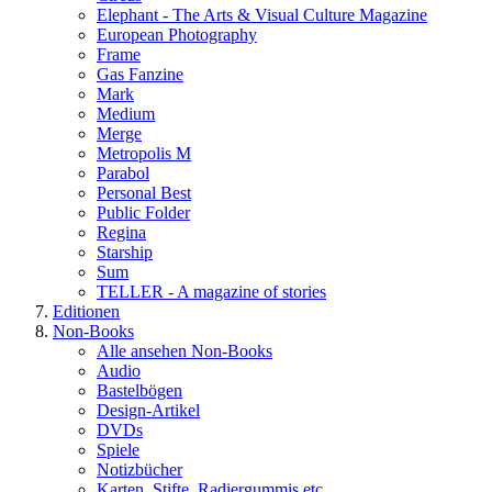
Elephant - The Arts & Visual Culture Magazine
European Photography
Frame
Gas Fanzine
Mark
Medium
Merge
Metropolis M
Parabol
Personal Best
Public Folder
Regina
Starship
Sum
TELLER - A magazine of stories
Editionen
Non-Books
Alle ansehen Non-Books
Audio
Bastelbögen
Design-Artikel
DVDs
Spiele
Notizbücher
Karten, Stifte, Radiergummis etc.