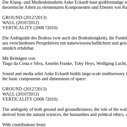
Die Klang- und Medienkünstlerin Anke Eckardt baut großformatige mult
theoretische Arbeit zu elementaren Komponenten und Ebenen von R
GROUND (2012?2013)
WALL (2010?2012)
VERTICALITY (2008 ?2010)
Die Ambiguität des Bodens (wie auch der Bodenlosigkeit), die Funkt
aus verschiedenen Perspektiven mit naturwissenschaftlichem und geist
sinnlich erfahrbar.
Mit Beiträgen von:
Tiago da Costa e Silva, Anselm Franke, Toby Heys, Wolfgang Lucht,
Sound and media artist Anke Eckardt builds large-scale multisensory inst
the basic components and dimensions of space:
GROUND (2012?2013)
WALL (2010?2012)
VERTICALITY (2008 ?2010)
The ambiguity of both ground and groundlessness, the role of the wall 
derived from the natural sciences, the humanities and political ethics
With contributions from: