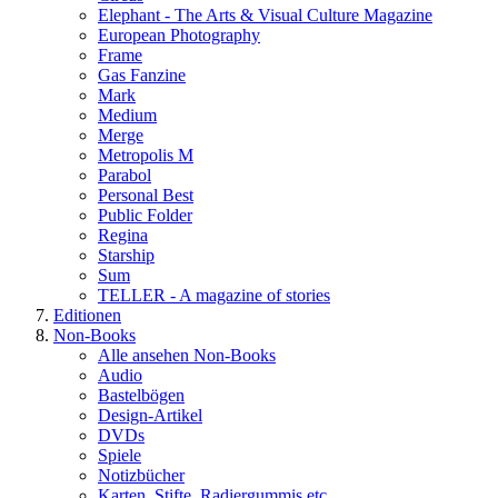
Elephant - The Arts & Visual Culture Magazine
European Photography
Frame
Gas Fanzine
Mark
Medium
Merge
Metropolis M
Parabol
Personal Best
Public Folder
Regina
Starship
Sum
TELLER - A magazine of stories
Editionen
Non-Books
Alle ansehen Non-Books
Audio
Bastelbögen
Design-Artikel
DVDs
Spiele
Notizbücher
Karten, Stifte, Radiergummis etc.