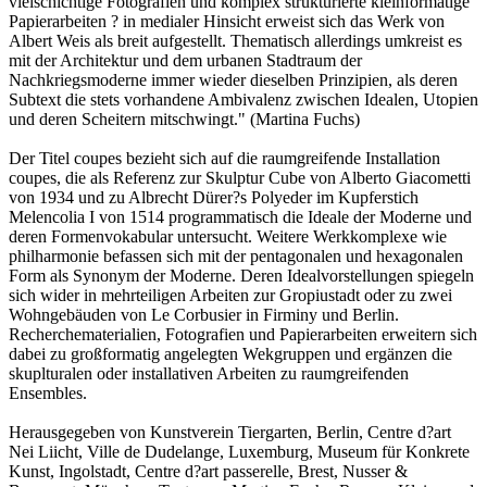
vielschichtige Fotografien und komplex strukturierte kleinformatige
Papierarbeiten ? in medialer Hinsicht erweist sich das Werk von
Albert Weis als breit aufgestellt. Thematisch allerdings umkreist es
mit der Architektur und dem urbanen Stadtraum der
Nachkriegsmoderne immer wieder dieselben Prinzipien, als deren
Subtext die stets vorhandene Ambivalenz zwischen Idealen, Utopien
und deren Scheitern mitschwingt." (Martina Fuchs)
Der Titel coupes bezieht sich auf die raumgreifende Installation
coupes, die als Referenz zur Skulptur Cube von Alberto Giacometti
von 1934 und zu Albrecht Dürer?s Polyeder im Kupferstich
Melencolia I von 1514 programmatisch die Ideale der Moderne und
deren Formenvokabular untersucht. Weitere Werkkomplexe wie
philharmonie befassen sich mit der pentagonalen und hexagonalen
Form als Synonym der Moderne. Deren Idealvorstellungen spiegeln
sich wider in mehrteiligen Arbeiten zur Gropiustadt oder zu zwei
Wohngebäuden von Le Corbusier in Firminy und Berlin.
Recherchematerialien, Fotografien und Papierarbeiten erweitern sich
dabei zu großformatig angelegten Wekgruppen und ergänzen die
skuplturalen oder installativen Arbeiten zu raumgreifenden
Ensembles.
Herausgegeben von Kunstverein Tiergarten, Berlin, Centre d?art
Nei Liicht, Ville de Dudelange, Luxemburg, Museum für Konkrete
Kunst, Ingolstadt, Centre d?art passerelle, Brest, Nusser &