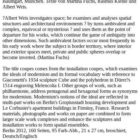
Baumgart, München. Texte von Martina Fuchs, Rasmus Kleine und
Albert Weis.
?Albert Weis investigates space; he examines and analyses spatial
structures and architectural environments ? by turns ambivalent and
complex, equivocal or mysterious ? and uses them as the point of
departure for his works, which continue the game of ambiguity into
other dimensions. Such ambivalent factors occur most frequently in
his early work where the subject is border territory, where interior
and exterior spaces meet, private and public spheres overlap or
become inverted. (Martina Fuchs)
The title coupes comes from the installation coupes, which examines
the ideals of modernism and its formal vocabulary with reference to
Giacometti's 1934 sculpture Cube and the polyhedron in Dürer?s
1514 engraving Melencolia I. Other groups of work, such as
philharmonie, address pentagonal and hexagonal forms as synonyms
for modernism. Modernism's notions of the ideal are reflected in
multi-part works on Berlin's Gropiusstadt housing development and
Le Corbusier's apartment buildings in Firminy, France. Research
materials, photographs and works on paper are combined to form
larger scale work complexes and enhance the sculptures and
installation works to form spatial ensembles.
Berlin 2012, 160 Seiten, 95 Farb-Abb., 21 x 27 cm, broschiert,
Deutsch/Englisch