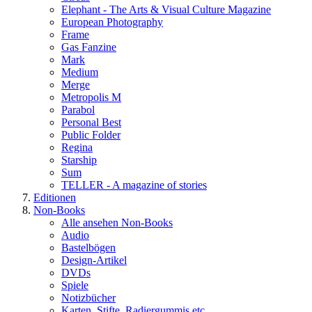
Elephant - The Arts & Visual Culture Magazine
European Photography
Frame
Gas Fanzine
Mark
Medium
Merge
Metropolis M
Parabol
Personal Best
Public Folder
Regina
Starship
Sum
TELLER - A magazine of stories
Editionen
Non-Books
Alle ansehen Non-Books
Audio
Bastelbögen
Design-Artikel
DVDs
Spiele
Notizbücher
Karten, Stifte, Radiergummis etc.