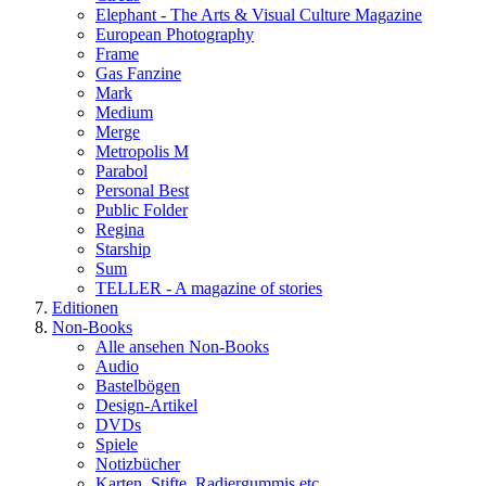
Elephant - The Arts & Visual Culture Magazine
European Photography
Frame
Gas Fanzine
Mark
Medium
Merge
Metropolis M
Parabol
Personal Best
Public Folder
Regina
Starship
Sum
TELLER - A magazine of stories
Editionen
Non-Books
Alle ansehen Non-Books
Audio
Bastelbögen
Design-Artikel
DVDs
Spiele
Notizbücher
Karten, Stifte, Radiergummis etc.