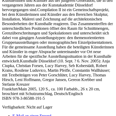
Künstlerinnen und Künstler aus der jüngeren Generation, die in den
vergangenen Jahren aus der Kunstakademie Düsseldorf
hervorgegangen sind.Compilation II ist ein Gemeinschaftsprojekt,
bei dem Künstlerinnen und Künstler aus den Bereichen Skulptur,
Installation, Malerei und Zeichnung auf die architektonischen
Besonderheiten der Kunsthalle reagieren. Das Zusammentreffen der
unterschiedlichen Positionen öffnet den Raum für Schnittmengen,
Grenzüberschreitungen und Spekulationen und unterscheidet sich
dabei von gängigen Ausstellungstypen: den themenorientierten
Gruppenausstellungen oder monographischen Einzelpräsentationen.
Für die gemeinsame Ausstellung haben die beteiligten Künstlerinnen
und Künstler in enger Absprache untereinander vor Ort neue
Arbeiten für die spezifische Ausstellungssituation in der Kunsthalle
entwickelt.Kunsthalle Düsseldorf (10. Sept. ? 6. Nov. 2005): Anja
Ciupka, Christian Forsen, Lucy Harvey, Seb Koberstädt, Robert
Kraiss, Rosilene Luduvico, Martin Pfeifle, Constantin Wallhäuser;
mit Textbeiträgen von Peter Gorschlüter, Lucy Harvey, Thomas
Hirsch, Leni Hoffmann, Gregor Jansen, Gereon Krebber und
Stefanie Kreuzer
Frankfurt/Main 2005, 120 S., ca. 100 Farbabb., 26 x 20 cm,
broschiert mit Schutzumschlag, Deutsch/Englisch
ISBN 978-3-86588-191-5
Verfügbarkeit:
Nicht auf Lager
E-Mail an einen Freund