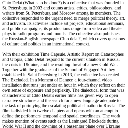
Chto Delat (What is to be done?) is a collective that was founded in
St. Petersburg in 2003 and counts artists, critics, philosophers, and
writers from St. Petersburg and Moscow among its members. The
collective responded to the urgent need to merge political theory, art,
and activism. Its activities include art projects, educational seminars,
and public campaigns; its productions range from video and theater
plays to radio programs and murals. The collective also publishes
the Russian-English newspaper Chto delat?, which covers questions
of culture and politics in an international context.
With their exhibition Time Capsule. Artistic Report on Catastrophes
and Utopia, Chto Delat respond to the current situation in Russia,
the crisis in Ukraine, and the resulting threat of a new Cold War.
Together with the graduates of the School of Engaged Art they
established in Saint Petersburg in 2013, the collective has created
The Excluded. In a Moment of Danger, a four-channel video
installation that runs just under an hour in which they reflect on their
own sense of exposure and perplexity. The dialectical form that was
characteristic of Chto Delat's earlier films has given way to open
narrative structures and the search for a new language adequate to
the task of portraying the escalating political situation in Russia. The
film is divided into twelve chapters and opens with an attempt to
define the performers' temporal and spatial coordinates. The work
makes mention of events such as the Leningrad Blockade during
World War II and the downing of a passenger plane over Ukraine