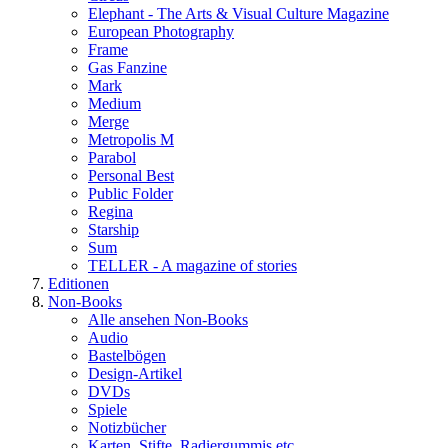
Elephant - The Arts & Visual Culture Magazine
European Photography
Frame
Gas Fanzine
Mark
Medium
Merge
Metropolis M
Parabol
Personal Best
Public Folder
Regina
Starship
Sum
TELLER - A magazine of stories
Editionen
Non-Books
Alle ansehen Non-Books
Audio
Bastelbögen
Design-Artikel
DVDs
Spiele
Notizbücher
Karten, Stifte, Radiergummis etc.