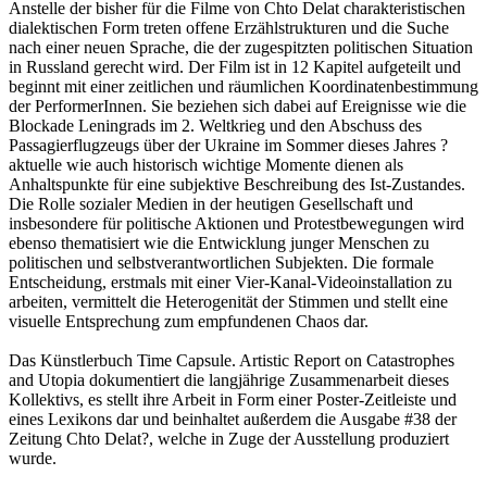
Anstelle der bisher für die Filme von Chto Delat charakteristischen
dialektischen Form treten offene Erzählstrukturen und die Suche
nach einer neuen Sprache, die der zugespitzten politischen Situation
in Russland gerecht wird. Der Film ist in 12 Kapitel aufgeteilt und
beginnt mit einer zeitlichen und räumlichen Koordinatenbestimmung
der PerformerInnen. Sie beziehen sich dabei auf Ereignisse wie die
Blockade Leningrads im 2. Weltkrieg und den Abschuss des
Passagierflugzeugs über der Ukraine im Sommer dieses Jahres ?
aktuelle wie auch historisch wichtige Momente dienen als
Anhaltspunkte für eine subjektive Beschreibung des Ist-Zustandes.
Die Rolle sozialer Medien in der heutigen Gesellschaft und
insbesondere für politische Aktionen und Protestbewegungen wird
ebenso thematisiert wie die Entwicklung junger Menschen zu
politischen und selbstverantwortlichen Subjekten. Die formale
Entscheidung, erstmals mit einer Vier-Kanal-Videoinstallation zu
arbeiten, vermittelt die Heterogenität der Stimmen und stellt eine
visuelle Entsprechung zum empfundenen Chaos dar.
Das Künstlerbuch Time Capsule. Artistic Report on Catastrophes
and Utopia dokumentiert die langjährige Zusammenarbeit dieses
Kollektivs, es stellt ihre Arbeit in Form einer Poster-Zeitleiste und
eines Lexikons dar und beinhaltet außerdem die Ausgabe #38 der
Zeitung Chto Delat?, welche in Zuge der Ausstellung produziert
wurde.