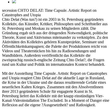
secession
CHTO DELAT: Time Capsule. Artistic Report on
Catastrophes and Utopia
Chto Delat (Was tun?) ist ein 2003 in St. Petersburg gegründetes
Kollektiv, das Künstler, Kritiker, Philosophen und Schriftsteller aus
St. Petersburg und Moskau zu seinen Mitgliedern zählt. Die
Gründung ergab sich aus der dringenden Notwendigkeit, politische
Theorie, Kunst und Aktivismus miteinander zu verknüpfen. Zu den
Aktivitäten des Kollektivs gehören Kunstprojekte, Seminare und
Öffentlichkeitskampagnen; die Palette der Produktionen reicht von
Videos und Theaterstücken bis hin zu Radiosendungen und
Wandbildern. Außerdem veröffentlicht das Kollektiv die
zweisprachig russisch-englische Zeitung Chto Delat?, die Fragen
rund um Kultur und Politik im internationalen Kontext behandelt.
Mit der Ausstellung Time Capsule. Artistic Report on Catastrophes
and Utopia reagiert Chto Delat auf die aktuelle Lage in Russland,
die Krise in der Ukraine und die daraus resultierende Gefahr eines
neuerlichen Kalten Krieges. Zusammen mit den AbsolventInnen
ihrer 2013 gegründeten Schule für engagierte Kunst in St.
Petersburg liefert das Kollektiv mit der knapp einstündigen Vier-
Kanal-Videoinstallation The Excluded. In a Moment of Danger eine
Reflexion auf die eigene ?Ausgesetztheit? und Ratlosigkeit.