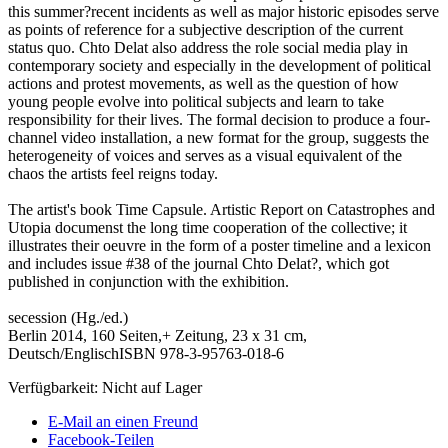
this summer?recent incidents as well as major historic episodes serve
as points of reference for a subjective description of the current
status quo. Chto Delat also address the role social media play in
contemporary society and especially in the development of political
actions and protest movements, as well as the question of how
young people evolve into political subjects and learn to take
responsibility for their lives. The formal decision to produce a four-
channel video installation, a new format for the group, suggests the
heterogeneity of voices and serves as a visual equivalent of the
chaos the artists feel reigns today.
The artist's book Time Capsule. Artistic Report on Catastrophes and
Utopia documenst the long time cooperation of the collective; it
illustrates their oeuvre in the form of a poster timeline and a lexicon
and includes issue #38 of the journal Chto Delat?, which got
published in conjunction with the exhibition.
secession (Hg./ed.)
Berlin 2014, 160 Seiten,+ Zeitung, 23 x 31 cm,
Deutsch/EnglischISBN 978-3-95763-018-6
Verfügbarkeit:
Nicht auf Lager
E-Mail an einen Freund
Facebook-Teilen