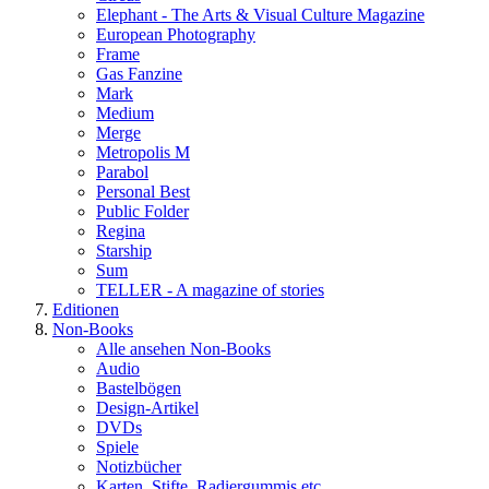
Elephant - The Arts & Visual Culture Magazine
European Photography
Frame
Gas Fanzine
Mark
Medium
Merge
Metropolis M
Parabol
Personal Best
Public Folder
Regina
Starship
Sum
TELLER - A magazine of stories
Editionen
Non-Books
Alle ansehen Non-Books
Audio
Bastelbögen
Design-Artikel
DVDs
Spiele
Notizbücher
Karten, Stifte, Radiergummis etc.