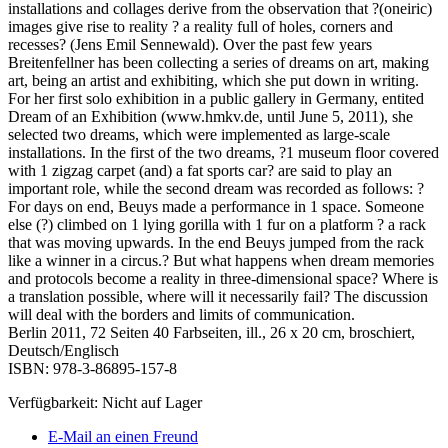
installations and collages derive from the observation that ?(oneiric)
images give rise to reality ? a reality full of holes, corners and
recesses? (Jens Emil Sennewald). Over the past few years
Breitenfellner has been collecting a series of dreams on art, making
art, being an artist and exhibiting, which she put down in writing.
For her first solo exhibition in a public gallery in Germany, entited
Dream of an Exhibition (www.hmkv.de, until June 5, 2011), she
selected two dreams, which were implemented as large-scale
installations. In the first of the two dreams, ?1 museum floor covered
with 1 zigzag carpet (and) a fat sports car? are said to play an
important role, while the second dream was recorded as follows: ?
For days on end, Beuys made a performance in 1 space. Someone
else (?) climbed on 1 lying gorilla with 1 fur on a platform ? a rack
that was moving upwards. In the end Beuys jumped from the rack
like a winner in a circus.? But what happens when dream memories
and protocols become a reality in three-dimensional space? Where is
a translation possible, where will it necessarily fail? The discussion
will deal with the borders and limits of communication.
Berlin 2011, 72 Seiten 40 Farbseiten, ill., 26 x 20 cm, broschiert,
Deutsch/Englisch
ISBN: 978-3-86895-157-8
Verfügbarkeit:
Nicht auf Lager
E-Mail an einen Freund