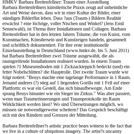
HMKV
Barbara Breitenfellner: Traum einer Ausstellung
Barbara Breitenfellners künstlerische Praxis zeugt auf unheimliche
Art und Weise davon, dass wir in einer Kultur der Bilder, einer
ständigen Bilderflut leben. Dass ?aus (Traum-) Bildern Realität
erwächst ? eine löchrige, voller Nischen und Winkel? (Jens Emil
Sennewald), ist Thema ihrer Installationen und Collagen. Barbara
Breitenfellner hat in den letzten Jahren Träume, die von Kunst, vom
Kunstmachen, Künstlersein und Kunstzeigen handeln, gesammelt
und schriftlich dokumentiert. Für ihre erste institutionelle
Einzelausstellung in Deutschland (www.hmkv.de, bis 5. Juni 2011)
hat Barbara Breitenfellner zwei Träume ausgewählt, die als
raumgreifende Installationen realisiert wurden. In einem Traum
spielen ?1 Museumsboden mit 1 Zickzackteppich bedeckt (und) ein
fetter Nobelschlitten? die Hauptrolle. Der zweite Traum wurde wie
folgt notiert: "Beuys machte eine tagelange Performance in 1 Raum.
Jemand anderes (?) stieg auf 1 liegenden Gorilla mit 1 Fell auf einer
Plattform: es war ein Gestell, das sich hinaufbewegte. Am Ende
sprang Beuys hinunter wie ein Sieger im Zirkus." Was aber passiert,
wenn man Traumerinnerungen und Traumprotokolle im Raum
Wirklichkeit werden lässt? Wo sind Übersetzungen möglich, wo
müssen sie notwendigerweise scheitern? Das Gespräch beschäftigt
sich mit den Rändern und Grenzen der Mitteilung.
Barbara Breitenfellner?s artistic practice bears witness to the fact that
we live in a culture of ubiquitous imagery. The artist?s uncanny