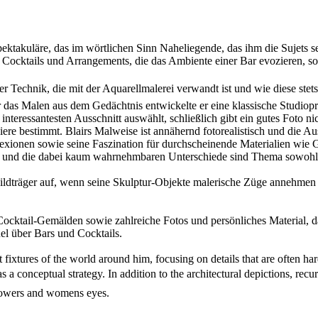
nspektakuläre, das im wörtlichen Sinn Naheliegende, das ihm die Sujets 
se Cocktails und Arrangements, die das Ambiente einer Bar evozieren,
r Technik, die mit der Aquarellmalerei verwandt ist und wie diese stets
 das Malen aus dem Gedächtnis entwickelte er eine klassische Studiopra
 interessantesten Ausschnitt auswählt, schließlich gibt ein gutes Foto
re bestimmt. Blairs Malweise ist annähernd fotorealistisch und die Ausf
lexionen sowie seine Faszination für durchscheinende Materialien wi
n und die dabei kaum wahrnehmbaren Unterschiede sind Thema sowohl se
ildträger auf, wenn seine Skulptur-Objekte malerische Züge annehmen 
Cocktail-Gemälden sowie zahlreiche Fotos und persönliches Material,
el über Bars und Cocktails.
t fixtures of the world around him, focusing on details that are often hard
 a conceptual strategy. In addition to the architectural depictions, recurr
flowers and womens eyes.