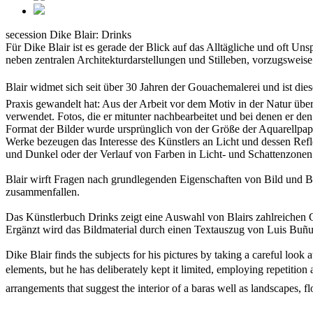
secession
Dike Blair: Drinks
Für Dike Blair ist es gerade der Blick auf das Alltägliche und oft U
neben zentralen Architekturdarstellungen und Stilleben, vorzugswei
Blair widmet sich seit über 30 Jahren der Gouachemalerei und ist diese
Praxis gewandelt hat: Aus der Arbeit vor dem Motiv in der Natur über
verwendet. Fotos, die er mitunter nachbearbeitet und bei denen er den
Format der Bilder wurde ursprünglich von der Größe der Aquarellpapie
Werke bezeugen das Interesse des Künstlers an Licht und dessen Ref
und Dunkel oder der Verlauf von Farben in Licht- und Schattenzone
Blair wirft Fragen nach grundlegenden Eigenschaften von Bild und B
zusammenfallen.
Das Künstlerbuch Drinks zeigt eine Auswahl von Blairs zahlreichen 
Ergänzt wird das Bildmaterial durch einen Textauszug von Luis Buñu
Dike Blair finds the subjects for his pictures by taking a careful look a
elements, but he has deliberately kept it limited, employing repetition as
arrangements that suggest the interior of a baras well as landscapes, 