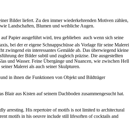
seiner Bilder liefert. Zu den immer wiederkehrenden Motiven zählen,
 sowie Landschaften, Blumen und weibliche Augen.
 auf Papier ausgeführt wird, treu geblieben  auch wenn sich seine
xis, bei der er eigene Schnappschüsse als Vorlage für seine Malerei
 nicht zwingend ein interessantes Gemälde ab. Das überwiegend kleine
ührung der Bilder subtil und zugleich präzise. Die ausgestellten
e Glas und Wasser. Feine Übergänge und Nuancen, wie zwischen Hell
iner Malerei als auch seiner Skulpturen.
und in ihnen die Funktionen von Objekt und Bildträger
 das Blair aus Kisten auf seinem Dachboden zusammengesucht hat.
ly arresting. His repertoire of motifs is not limited to architectural
ent motifs in his oeuvre include still lifesoften of cocktails and