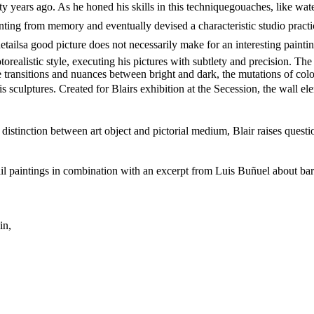
rty years ago. As he honed his skills in this techniquegouaches, like wa
ainting from memory and eventually devised a characteristic studio pract
ailsa good picture does not necessarily make for an interesting paintin
ealistic style, executing his pictures with subtlety and precision. The wo
te transitions and nuances between bright and dark, the mutations of co
is sculptures. Created for Blairs exhibition at the Secession, the wall e
e distinction between art object and pictorial medium, Blair raises ques
ktail paintings in combination with an excerpt from Luis Buñuel about b
in,