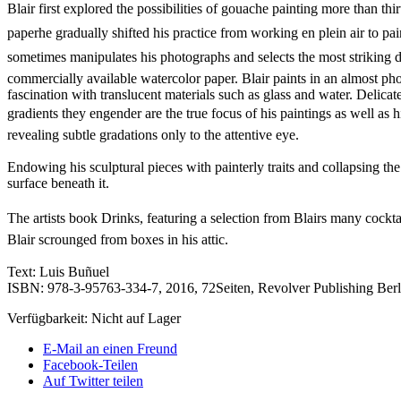
Blair first explored the possibilities of gouache painting more than thi
paperhe gradually shifted his practice from working en plein air to p
sometimes manipulates his photographs and selects the most striking det
commercially available watercolor paper. Blair paints in an almost photor
fascination with translucent materials such as glass and water. Delica
gradients they engender are the true focus of his paintings as well as h
revealing subtle gradations only to the attentive eye.
Endowing his sculptural pieces with painterly traits and collapsing th
surface beneath it.
The artists book Drinks, featuring a selection from Blairs many coc
Blair scrounged from boxes in his attic.
Text: Luis Buñuel
ISBN: 978-3-95763-334-7, 2016, 72Seiten, Revolver Publishing Berl
Verfügbarkeit:
Nicht auf Lager
E-Mail an einen Freund
Facebook-Teilen
Auf Twitter teilen