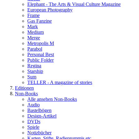
Elephant - The Arts & Visual Culture Magazine
European Photography
Frame
Gas Fanzine
Mark
Medium
Merge
Metropolis M
Parabol
Personal Best
Public Folder
Regina
Starship
Sum
TELLER - A magazine of stories
Editionen
Non-Books
Alle ansehen Non-Books
Audio
Bastelbögen
Design-Artikel
DVDs
Spiele
Notizbücher
Karten, Stifte, Radiergummis etc.