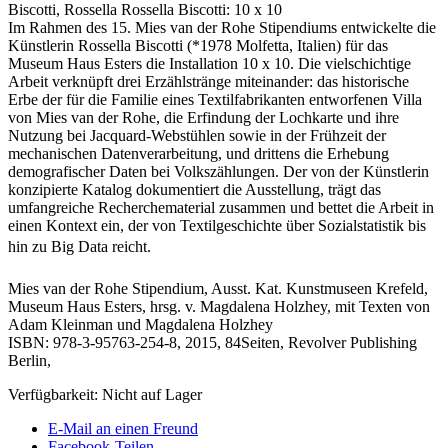
Biscotti, Rossella
Rossella Biscotti: 10 x 10
Im Rahmen des 15. Mies van der Rohe Stipendiums entwickelte die
Künstlerin Rossella Biscotti (*1978 Molfetta, Italien) für das
Museum Haus Esters die Installation 10 x 10. Die vielschichtige
Arbeit verknüpft drei Erzählstränge miteinander: das historische
Erbe der für die Familie eines Textilfabrikanten entworfenen Villa
von Mies van der Rohe, die Erfindung der Lochkarte und ihre
Nutzung bei Jacquard-Webstühlen sowie in der Frühzeit der
mechanischen Datenverarbeitung, und drittens die Erhebung
demografischer Daten bei Volkszählungen. Der von der Künstlerin
konzipierte Katalog dokumentiert die Ausstellung, trägt das
umfangreiche Recherchematerial zusammen und bettet die Arbeit in
einen Kontext ein, der von Textilgeschichte über Sozialstatistik bis
hin zu Big Data reicht.
Mies van der Rohe Stipendium, Ausst. Kat. Kunstmuseen Krefeld,
Museum Haus Esters, hrsg. v. Magdalena Holzhey, mit Texten von
Adam Kleinman und Magdalena Holzhey
ISBN: 978-3-95763-254-8, 2015, 84Seiten, Revolver Publishing
Berlin,
Verfügbarkeit:
Nicht auf Lager
E-Mail an einen Freund
Facebook-Teilen