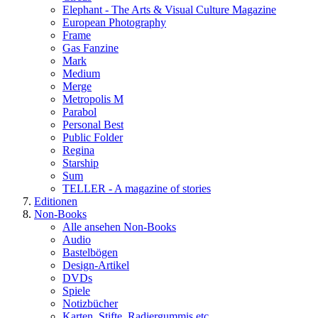
Elephant - The Arts & Visual Culture Magazine
European Photography
Frame
Gas Fanzine
Mark
Medium
Merge
Metropolis M
Parabol
Personal Best
Public Folder
Regina
Starship
Sum
TELLER - A magazine of stories
Editionen
Non-Books
Alle ansehen Non-Books
Audio
Bastelbögen
Design-Artikel
DVDs
Spiele
Notizbücher
Karten, Stifte, Radiergummis etc.